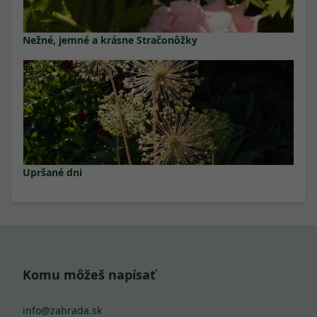
Nežné, jemné a krásne Stračonôžky
Upršané dni
Komu môžeš napísať
info@zahrada.sk