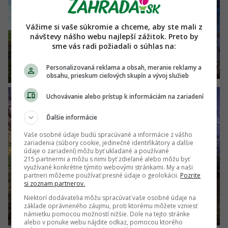
Vážime si vaše súkromie a chceme, aby ste mali z
návštevy nášho webu najlepší zážitok. Preto by
sme vás radi požiadali o súhlas na:
Personalizovaná reklama a obsah, meranie reklamy a
obsahu, prieskum cieľových skupín a vývoj služieb
Uchovávanie alebo prístup k informáciám na zariadení
Ďalšie informácie
Vaše osobné údaje budú spracúvané a informácie z vášho
zariadenia (súbory cookie, jedinečné identifikátory a ďalšie
údaje o zariadení) môžu byť ukladané a používané
215 partnermi a môžu s nimi byť zdieľané alebo môžu byť
využívané konkrétne týmito webovými stránkami. My a naši
partneri môžeme používať presné údaje o geolokácii.
Pozrite
si zoznam partnerov.
Niektorí dodávatelia môžu spracúvať vaše osobné údaje na
základe oprávneného záujmu, proti ktorému môžete vzniesť
námietku pomocou možností nižšie. Dole na tejto stránke
alebo v ponuke webu nájdite odkaz, pomocou ktorého