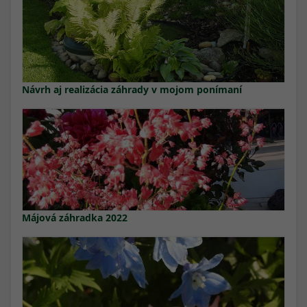
Návrh aj realizácia záhrady v mojom ponímaní
Májová záhradka 2022