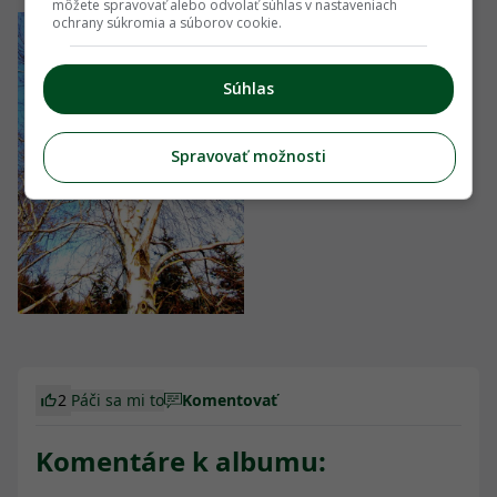
môžete spravovať alebo odvolať súhlas v nastaveniach
ochrany súkromia a súborov cookie.
Súhlas
Spravovať možnosti
2
Páči sa mi to
Komentovať
Komentáre k albumu: