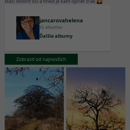
jancarovahelena
32 albumov
Ďalšie albumy
Zobraziť od najnovších