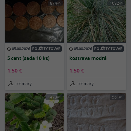
874
1092
05.08.2026
POUŽITÝ TOVAR
05.08.2026
POUŽITÝ TOVAR
5 cent (sada 10 ks)
kostrava modrá
1.50 €
1.50 €
rosmary
rosmary
1473
561