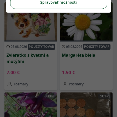
Spravovať možnosti
1048
854
05.08.2026
POUŽITÝ TOVAR
05.08.2026
POUŽITÝ TOVAR
Zvieratko s kvetmi a
Margaréta biela
motýľmi
7.00 €
1.50 €
rosmary
rosmary
308
901