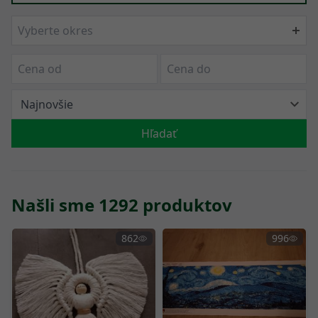
Vyberte okres
Hľadať
Našli sme 1292 produktov
862
996