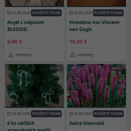
05.08.2026
POUŽITÝ TOVAR
05.08.2026
POUŽITÝ TOVAR
Anjel s nápisom
Hviezdna noc Vincent
BLESSED
van Gogh
6.00 €
10.00 €
rosmary
rosmary
333
464
05.08.2026
POUŽITÝ TOVAR
05.08.2026
POUŽITÝ TOVAR
6 ks väčších
liatra klasnatá
priesvitných mašlí