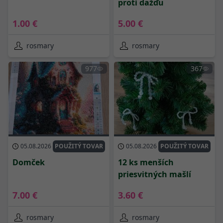
proti dažďu
1.00 €
5.00 €
rosmary
rosmary
977
367
05.08.2026
POUŽITÝ TOVAR
05.08.2026
POUŽITÝ TOVAR
Domček
12 ks menších
priesvitných mašlí
7.00 €
3.60 €
rosmary
rosmary