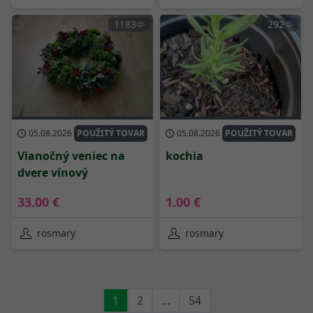
1183
292
05.08.2026
POUŽITÝ TOVAR
05.08.2026
POUŽITÝ TOVAR
Vianočný veniec na
kochia
dvere vínový
33.00 €
1.00 €
rosmary
rosmary
1
2
…
54