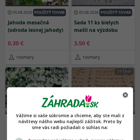
05.08.2026
POUŽITÝ TOVAR
05.08.2026
POUŽITÝ TOVAR
Jahoda mesačná
Sada 11 ks bielych
(odroda lesnej jahody)
mašlí na výzdobu
0.30 €
3.50 €
rosmary
rosmary
514
1111
Vážime si vaše súkromie a chceme, aby ste mali z
05.08.2026
POUŽITÝ TOVAR
05.08.2026
POUŽITÝ TOVAR
návštevy nášho webu najlepší zážitok. Preto by
sme vás radi požiadali o súhlas na:
Aster ericoides
Deka z puffy vlny
'Snowflurry'