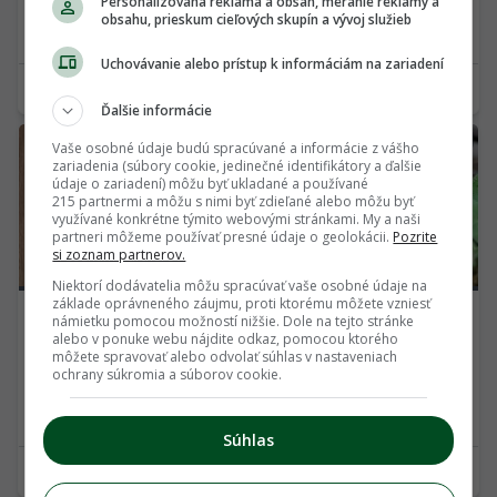
Personalizovaná reklama a obsah, meranie reklamy a
obsahu, prieskum cieľových skupín a vývoj služieb
2.00 €
22.00 €
Uchovávanie alebo prístup k informáciám na zariadení
rosmary
rosmary
Ďalšie informácie
1247
128
Vaše osobné údaje budú spracúvané a informácie z vášho
zariadenia (súbory cookie, jedinečné identifikátory a ďalšie
údaje o zariadení) môžu byť ukladané a používané
215 partnermi a môžu s nimi byť zdieľané alebo môžu byť
využívané konkrétne týmito webovými stránkami. My a naši
partneri môžeme používať presné údaje o geolokácii.
Pozrite
si zoznam partnerov.
Niektorí dodávatelia môžu spracúvať vaše osobné údaje na
základe oprávneného záujmu, proti ktorému môžete vzniesť
05.08.2026
POUŽITÝ TOVAR
05.08.2026
POUŽITÝ TOVAR
námietku pomocou možností nižšie. Dole na tejto stránke
alebo v ponuke webu nájdite odkaz, pomocou ktorého
Obrázok s motívom
ďatelina purpurová -
môžete spravovať alebo odvolať súhlas v nastaveniach
dievčaťa
Trifolium incarnatum
ochrany súkromia a súborov cookie.
7.00 €
1.00 €
Súhlas
rosmary
rosmary