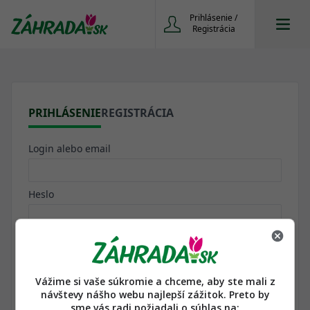
Prihlásenie /
Registrácia
PRIHLÁSENIE
REGISTRÁCIA
Login alebo email
Heslo
Zapamätať heslo. Nabudúce chcem byť prihlásená/ý
automaticky
Vážime si vaše súkromie a chceme, aby ste mali z
návštevy nášho webu najlepší zážitok. Preto by
sme vás radi požiadali o súhlas na: