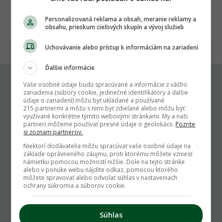
Prihlás ma
Personalizovaná reklama a obsah, meranie reklamy a
obsahu, prieskum cieľových skupín a vývoj služieb
Uchovávanie alebo prístup k informáciám na zariadení
Ďalšie informácie
Vaše osobné údaje budú spracúvané a informácie z vášho
zariadenia (súbory cookie, jedinečné identifikátory a ďalšie
Komu môžeš napísať
údaje o zariadení) môžu byť ukladané a používané
215 partnermi a môžu s nimi byť zdieľané alebo môžu byť
využívané konkrétne týmito webovými stránkami. My a naši
info@zahrada.sk
partneri môžeme používať presné údaje o geolokácii.
Pozrite
si zoznam partnerov.
Nahlás chybu
Niektorí dodávatelia môžu spracúvať vaše osobné údaje na
Mám otázku na admina
základe oprávneného záujmu, proti ktorému môžete vzniesť
Užitočné odkazy
námietku pomocou možností nižšie. Dole na tejto stránke
alebo v ponuke webu nájdite odkaz, pomocou ktorého
môžete spravovať alebo odvolať súhlas v nastaveniach
Podmienky používania
ochrany súkromia a súborov cookie.
Cookie pravidlá
Ochrana osobných údajov
Súhlas
Zoznam používateľov