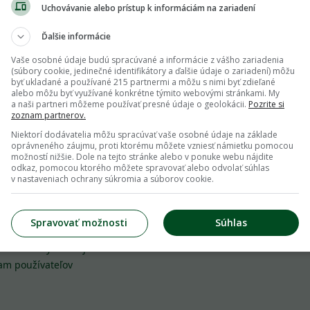
Uchovávanie alebo prístup k informáciám na zariadení
Ďalšie informácie
Prihlás ma
Vaše osobné údaje budú spracúvané a informácie z vášho zariadenia
(súbory cookie, jedinečné identifikátory a ďalšie údaje o zariadení) môžu
byť ukladané a používané 215 partnermi a môžu s nimi byť zdieľané
alebo môžu byť využívané konkrétne týmito webovými stránkami. My
a naši partneri môžeme používať presné údaje o geolokácii.
Pozrite si
zoznam partnerov.
Niektorí dodávatelia môžu spracúvať vaše osobné údaje na základe
oprávneného záujmu, proti ktorému môžete vzniesť námietku pomocou
možností nižšie. Dole na tejto stránke alebo v ponuke webu nájdite
odkaz, pomocou ktorého môžete spravovať alebo odvolať súhlas
točné odkazy
Inzercia
v nastaveniach ochrany súkromia a súborov cookie.
ienky používania
inzercia@zahrada.sk
Spravovať možnosti
Súhlas
e pravidlá
Obchodný tím
ana osobných údajov
am používateľov