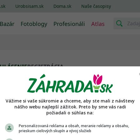
.sk
Urobsisam.sk
Doma.sk
Naše časopisy
Bazár
Fotoblogy
Profesionáli
Atlas
IHLÁSENIE
REGISTRÁCIA
in alebo email
Vážime si vaše súkromie a chceme, aby ste mali z návštevy
lo
nášho webu najlepší zážitok. Preto by sme vás radi
požiadali o súhlas na:
Personalizovaná reklama a obsah, meranie reklamy a obsahu,
prieskum cieľových skupín a vývoj služieb
pamätať heslo. Nabudúce chcem byť prihlásená/ý automaticky