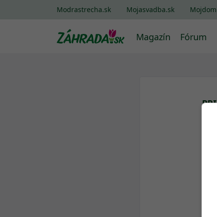
Modrastrecha.sk
Mojasvadba.sk
Mojdom
Magazín
Fórum
PR
Log
Hes
Za