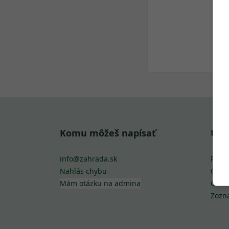
Komu môžeš napísať
Uži
info@zahrada.sk
Podm
Nahlás chybu
Cooki
Mám otázku na admina
Ochr
Zozn