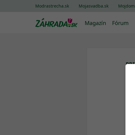
Modrastrecha.sk
Mojasvadba.sk
Mojdom
Magazín
Fórum
PR
Log
Hes
Za