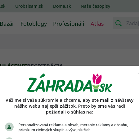
.sk
Urobsisam.sk
Doma.sk
Naše časopisy
Bazár
Fotoblogy
Profesionáli
Atlas
IHLÁSENIE
REGISTRÁCIA
in alebo email
Vážime si vaše súkromie a chceme, aby ste mali z návštevy
lo
nášho webu najlepší zážitok. Preto by sme vás radi
požiadali o súhlas na:
Personalizovaná reklama a obsah, meranie reklamy a obsahu,
prieskum cieľových skupín a vývoj služieb
pamätať heslo. Nabudúce chcem byť prihlásená/ý automaticky