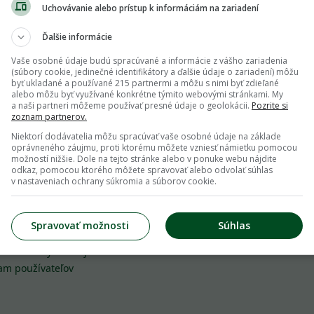
Uchovávanie alebo prístup k informáciám na zariadení
Ďalšie informácie
Prihlás ma
Vaše osobné údaje budú spracúvané a informácie z vášho zariadenia
(súbory cookie, jedinečné identifikátory a ďalšie údaje o zariadení) môžu
byť ukladané a používané 215 partnermi a môžu s nimi byť zdieľané
alebo môžu byť využívané konkrétne týmito webovými stránkami. My
a naši partneri môžeme používať presné údaje o geolokácii.
Pozrite si
zoznam partnerov.
Niektorí dodávatelia môžu spracúvať vaše osobné údaje na základe
oprávneného záujmu, proti ktorému môžete vzniesť námietku pomocou
možností nižšie. Dole na tejto stránke alebo v ponuke webu nájdite
odkaz, pomocou ktorého môžete spravovať alebo odvolať súhlas
točné odkazy
Inzercia
v nastaveniach ochrany súkromia a súborov cookie.
ienky používania
inzercia@zahrada.sk
Spravovať možnosti
Súhlas
e pravidlá
Obchodný tím
ana osobných údajov
am používateľov