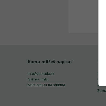
Komu môžeš napísať
Uži
info@zahrada.sk
Podm
Nahlás chybu
Cooki
Mám otázku na admina
Ochr
Zozn