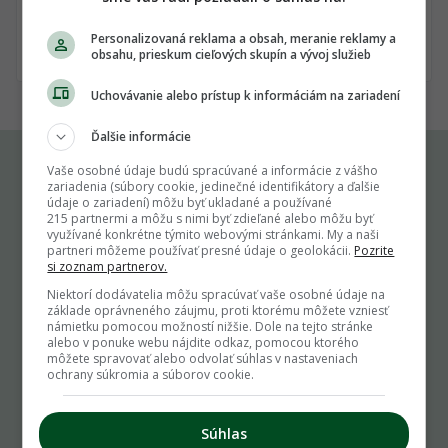
Prihlás ma
Personalizovaná reklama a obsah, meranie reklamy a
obsahu, prieskum cieľových skupín a vývoj služieb
Uchovávanie alebo prístup k informáciám na zariadení
Ďalšie informácie
Vaše osobné údaje budú spracúvané a informácie z vášho
zariadenia (súbory cookie, jedinečné identifikátory a ďalšie
Komu môžeš napísať
údaje o zariadení) môžu byť ukladané a používané
215 partnermi a môžu s nimi byť zdieľané alebo môžu byť
využívané konkrétne týmito webovými stránkami. My a naši
info@zahrada.sk
partneri môžeme používať presné údaje o geolokácii.
Pozrite
si zoznam partnerov.
Nahlás chybu
Niektorí dodávatelia môžu spracúvať vaše osobné údaje na
Mám otázku na admina
základe oprávneného záujmu, proti ktorému môžete vzniesť
Užitočné odkazy
námietku pomocou možností nižšie. Dole na tejto stránke
alebo v ponuke webu nájdite odkaz, pomocou ktorého
môžete spravovať alebo odvolať súhlas v nastaveniach
Podmienky používania
ochrany súkromia a súborov cookie.
Cookie pravidlá
Ochrana osobných údajov
Súhlas
Zoznam používateľov