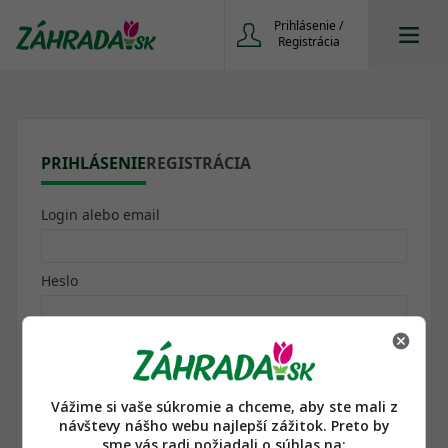
Prihlásenie /
Registrácia
PRIHLÁSENIE
REGISTRÁCIA
Login alebo email
Heslo
Zapamätať heslo. Nabudúce chcem byť prihlásená/ý
automaticky
Vážime si vaše súkromie a chceme, aby ste mali z
návštevy nášho webu najlepší zážitok. Preto by
sme vás radi požiadali o súhlas na: