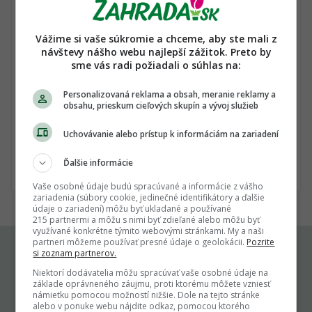
Bydlisko
Vážime si vaše súkromie a chceme, aby ste mali z
návštevy nášho webu najlepší zážitok. Preto by
sme vás radi požiadali o súhlas na:
Súhlasím s
pravidlami stránky
a so
zásadami
ochrany osobných údajov
Personalizovaná reklama a obsah, meranie reklamy a
Súhlasím so zasielaním newslettra
obsahu, prieskum cieľových skupín a vývoj služieb
Uchovávanie alebo prístup k informáciám na zariadení
Registruj ma
Ďalšie informácie
Vaše osobné údaje budú spracúvané a informácie z vášho
zariadenia (súbory cookie, jedinečné identifikátory a ďalšie
údaje o zariadení) môžu byť ukladané a používané
215 partnermi a môžu s nimi byť zdieľané alebo môžu byť
využívané konkrétne týmito webovými stránkami. My a naši
partneri môžeme používať presné údaje o geolokácii.
Pozrite
si zoznam partnerov.
Komu môžeš napísať
Niektorí dodávatelia môžu spracúvať vaše osobné údaje na
základe oprávneného záujmu, proti ktorému môžete vzniesť
námietku pomocou možností nižšie. Dole na tejto stránke
alebo v ponuke webu nájdite odkaz, pomocou ktorého
info@zahrada.sk