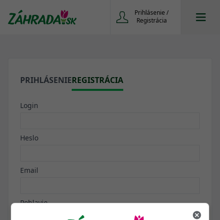
Prihlásenie /
Registrácia
PRIHLÁSENIE
REGISTRÁCIA
Login
Heslo
Email
Pohlavie