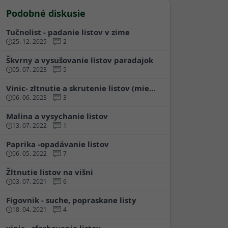
Podobné diskusie
Tučnolist - padanie listov v zime
25. 12. 2025
2
Škvrny a vysušovanie listov paradajok
05. 07. 2023
5
Vinic- zltnutie a skrutenie listov (mie…
06. 06. 2023
3
Malina a vysychanie listov
13. 07. 2022
1
Paprika -opadávanie listov
06. 05. 2022
7
Žltnutie listov na višni
03. 07. 2021
6
Figovnik - suche, popraskane listy
18. 04. 2021
4