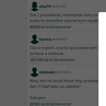
zita19
29.06.2025
Sok z presadenia, nedostatok vlahy pri zak
treba ho dokladne zalievat kym nezakoren
Páči sa mi to
Odpovedať
hornis
30.06.2025
Tiez si myslim ze je to sposobene tym sokom
polievat a sledovat.
1
Páči sa mi to
Odpovedať
zdemalc
03.07.2025
Ahoj, tiez mi zacali zltnut listy, presadený
den. Pridať teda na zalievke?
Ďakujem
Páči sa mi to
Odpovedať