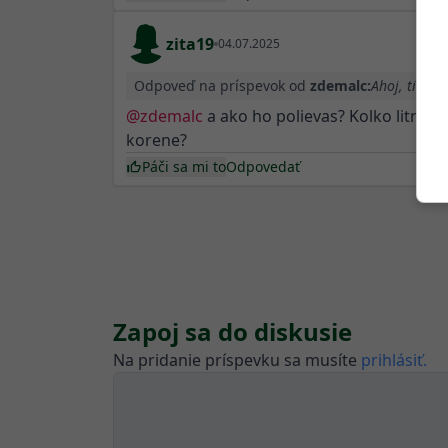
zita19
04.07.2025
Odpoveď na príspevok od
zdemalc:
Ahoj, tiez m
@
zdemalc
a ako ho polievas? Kolko litrov 
korene?
Páči sa mi to
Odpovedať
Zapoj sa do diskusie
Na pridanie príspevku sa musíte
prihlásiť.