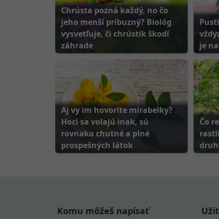
Chrústa pozná každý, no čo
jeho menší príbuzný? Biológ
Pust
vysvetľuje, či chrústik škodí
vždyz
záhrade
je na
Aj vy im hovoríte mirabelky?
Hoci sa volajú inak, sú
Čo r
rovnako chutné a plné
rastl
prospešných látok
druh
Komu môžeš napísať
Uži