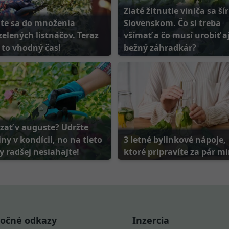
Zlaté žltnutie viniča sa šír
ite sa do množenia
Slovenskom. Čo si treba
elených listnáčov. Teraz
všímať a čo musí urobiť a
 to vhodný čas!
bežný záhradkár?
ezať v auguste? Udržte
iny v kondícii, no na tieto
3 letné bylinkové nápoje,
y radšej nesiahajte!
ktoré pripravíte za pár m
točné odkazy
Inzercia