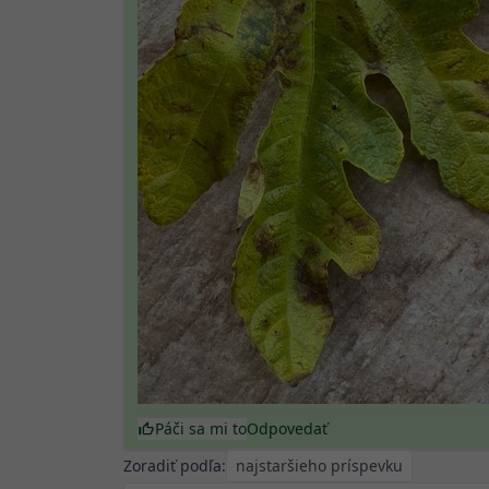
Páči sa mi to
Odpovedať
Zoradiť podľa: