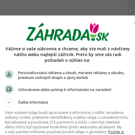
orenovani. Ked uz si ho tak neskoro vysadzal, tak
i.
Viac...
Vážime si vaše súkromie a chceme, aby ste mali z návštevy
nášho webu najlepší zážitok. Preto by sme vás radi
požiadali o súhlas na:
. Predsa len to nie je len tak vysadit, cize polievat
Personalizovaná reklama a obsah, meranie reklamy a obsahu,
Viac...
prieskum cieľových skupín a vývoj služieb
Uchovávanie alebo prístup k informáciám na zariadení
 do zahrady bol na jesen. Polievam kazdy druhy-tretí
Ďalšie informácie
Vaše osobné údaje budú spracúvané a informácie z vášho zariadenia
(súbory cookie, jedinečné identifikátory a ďalšie údaje o zariadení) môžu
byť ukladané a používané 215 partnermi a môžu s nimi byť zdieľané
alebo môžu byť využívané konkrétne týmito webovými stránkami. My
a naši partneri môžeme používať presné údaje o geolokácii.
Pozrite si
Viac...