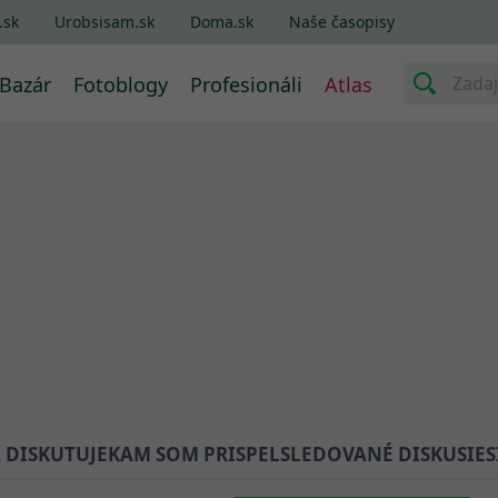
.sk
Urobsisam.sk
Doma.sk
Naše časopisy
Bazár
Fotoblogy
Profesionáli
Atlas
A DISKUTUJE
KAM SOM PRISPEL
SLEDOVANÉ DISKUSIE
S