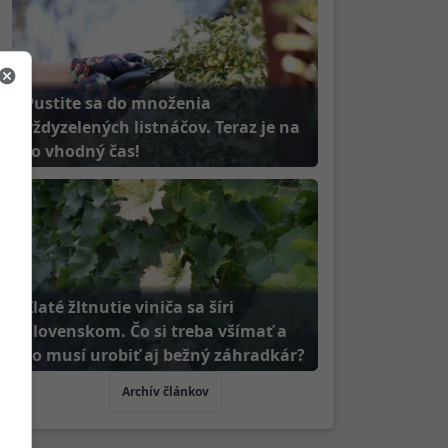
Pustite sa do množenia
vždyzelených listnáčov. Teraz je na
to vhodný čas!
Zlaté žltnutie viniča sa šíri
Slovenskom. Čo si treba všímať a
čo musí urobiť aj bežný záhradkár?
Archív článkov