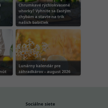
i
Chrumkavé rýchlokvasené
uhorky? Vyhnite sa častým
j
chybám a stavte na trik
našich babičiek
Lunárny kalendár pre
inút
záhradkárov – august 2026
Sociálne siete