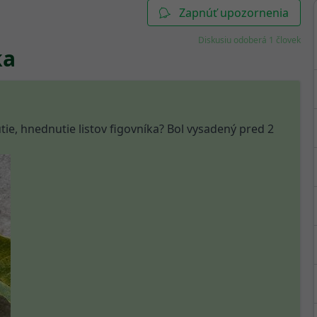
Zapnúť upozornenia
Diskusiu odoberá 1 človek
ka
ie, hnednutie listov figovníka? Bol vysadený pred 2