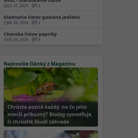
vinic - sfarbovanie listov
23. 07. 2020
2
blednutie listov gastana jedleho
08. 06. 2020
2
Choroba listov papriky
05. 05. 2020
4
Najnovšie články z Magazínu
Chrústa pozná každý, no čo jeho
menší príbuzný? Biológ vysvetľuje,
či chrústik škodí záhrade