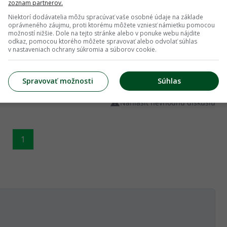
zoznam partnerov.
Niektorí dodávatelia môžu spracúvať vaše osobné údaje na základe
oprávneného záujmu, proti ktorému môžete vzniesť námietku pomocou
možností nižšie. Dole na tejto stránke alebo v ponuke webu nájdite
odkaz, pomocou ktorého môžete spravovať alebo odvolať súhlas
i zacali zltnut listy, presadený do z…
v nastaveniach ochrany súkromia a súborov cookie.
vody v jednej davke? Presiakne voda az do hlbky kde su
Spravovať možnosti
Súhlas
Viac...
Nahlásiť nevhodnú diskusiu
1