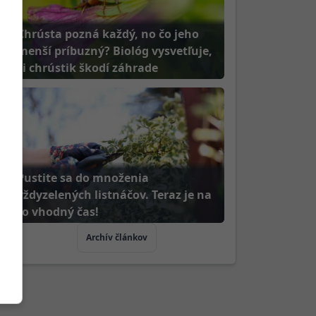
Chrústa pozná každý, no čo jeho
menší príbuzný? Biológ vysvetľuje,
či chrústik škodí záhrade
Pustite sa do množenia
vždyzelených listnáčov. Teraz je na
to vhodný čas!
Archív článkov