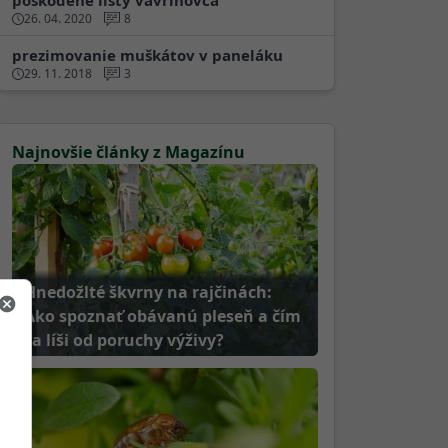
poškodené listy vavrinovca
26. 04. 2020
8
prezimovanie muškátov v paneláku
29. 11. 2018
3
Najnovšie články z Magazínu
Hnedožlté škvrny na rajčinách:
Ako spoznať obávanú pleseň a čím
sa líši od poruchy výživy?