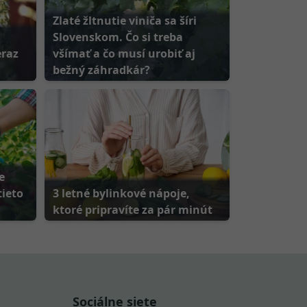
Zlaté žltnutie viniča sa šíri
Slovenskom. Čo si treba
eraz
všímať a čo musí urobiť aj
bežný záhradkár?
e
tieto
3 letné bylinkové nápoje,
ktoré pripravíte za pár minút
Sociálne siete