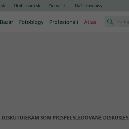
.sk
Urobsisam.sk
Doma.sk
Naše časopisy
Bazár
Fotoblogy
Profesionáli
Atlas
A DISKUTUJE
KAM SOM PRISPEL
SLEDOVANÉ DISKUSIE
S