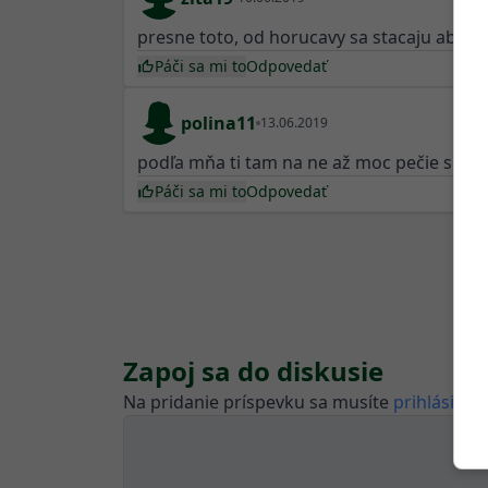
presne toto, od horucavy sa stacaju aby zni
Páči sa mi to
Odpovedať
polina11
13.06.2019
podľa mňa ti tam na ne až moc pečie slnko a 
Páči sa mi to
Odpovedať
Zapoj sa do diskusie
Na pridanie príspevku sa musíte
prihlásiť.