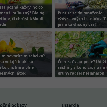
sta pozná každý, no čo
 menší príbuzný? Biológ
Pustite sa do množenia
tľuje, či chrústik škodí
vždyzelených listnáčov. T
ade
je na to vhodný čas!
y im hovoríte mirabelky?
sa volajú inak, sú
Čo rezať v auguste? Udržt
ako chutné a plné
rastliny v kondícii, no na 
pešných látok
druhy radšej nesiahajte!
točné odkazy
Inzercia