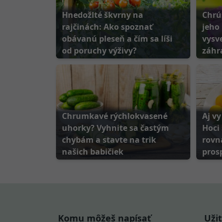
Hnedožlté škvrny na
Chrú
rajčinách: Ako spoznať
jeho
obávanú pleseň a čím sa líši
vysve
od poruchy výživy?
záhr
Chrumkavé rýchlokvasené
Aj v
uhorky? Vyhnite sa častým
Hoci 
chybám a stavte na trik
rovn
našich babičiek
pros
Komu môžeš napísať
Uži