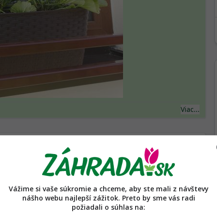
Viac...
ktorych rastlin takto zvinut aby zabranili odparovaniu
ovat ci su take aj rano
Vážime si vaše súkromie a chceme, aby ste mali z návštevy
Viac...
nášho webu najlepší zážitok. Preto by sme vás radi
požiadali o súhlas na: