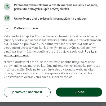
Personalizovaná reklama a obsah, meranie reklamy a obsahu,
zili odpar. Robia to aj paradajky a mnoho inych rastlin
prieskum cieľových skupín a vývoj služieb
Viac...
Uchovávanie alebo prístup k informáciám na zariadení
Ďalšie informácie
preto sa im tie listy aj tak schúlili
Vaše osobné údaje budú spracúvané a informácie z vášho zariadenia
(súbory cookie, jedinečné identifikátory a ďalšie údaje o zariadení) môžu
Viac...
byť ukladané a používané 215 partnermi a môžu s nimi byť zdieľané
alebo môžu byť využívané konkrétne týmito webovými stránkami. My
Nahlásiť nevhodnú diskusiu
a naši partneri môžeme používať presné údaje o geolokácii.
Pozrite si
zoznam partnerov.
Niektorí dodávatelia môžu spracúvať vaše osobné údaje na základe
oprávneného záujmu, proti ktorému môžete vzniesť námietku pomocou
1
možností nižšie. Dole na tejto stránke alebo v ponuke webu nájdite
odkaz, pomocou ktorého môžete spravovať alebo odvolať súhlas
v nastaveniach ochrany súkromia a súborov cookie.
Spravovať možnosti
Súhlas