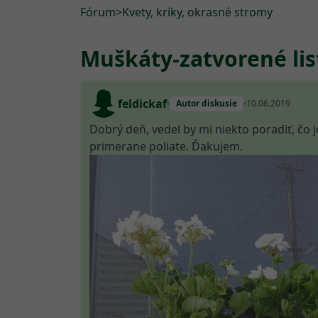
Fórum
>
Kvety, kríky, okrasné stromy
Muškáty-zatvorené lis
feldickaf
Autor diskusie
10.06.2019
Dobrý deň, vedel by mi niekto poradiť, čo 
primerane poliate. Ďakujem.