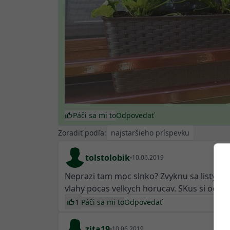
Páči sa mi to
Odpovedať
Zoradiť podľa:
tolstolobik
10.06.2019
Neprazi tam moc slnko? Zvyknu sa listy nie
vlahy pocas velkych horucav. SKus si odsled
1
Páči sa mi to
Odpovedať
zita19
10.06.2019