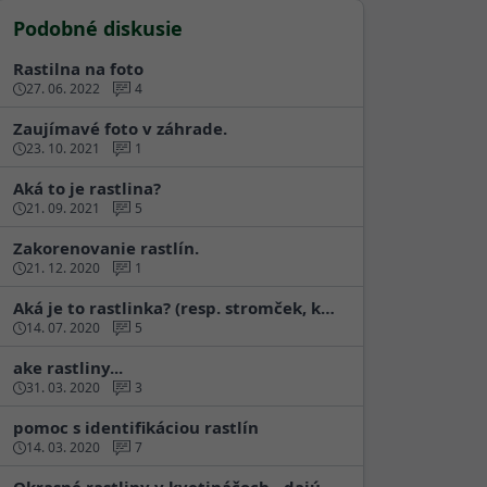
Podobné diskusie
Rastilna na foto
27. 06. 2022
4
Zaujímavé foto v záhrade.
23. 10. 2021
1
Aká to je rastlina?
21. 09. 2021
5
Zakorenovanie rastlín.
21. 12. 2020
1
Aká je to rastlinka? (resp. stromček, k…
14. 07. 2020
5
ake rastliny...
31. 03. 2020
3
pomoc s identifikáciou rastlín
14. 03. 2020
7