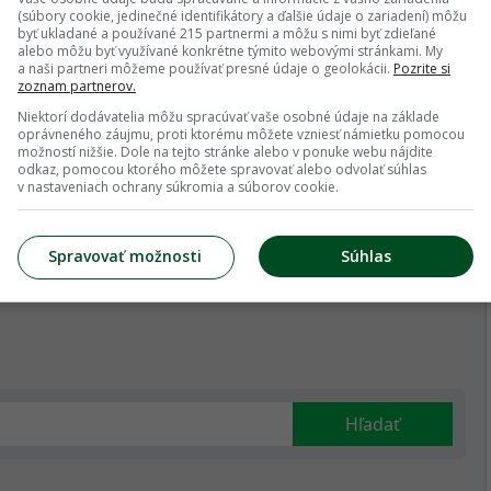
(súbory cookie, jedinečné identifikátory a ďalšie údaje o zariadení) môžu
byť ukladané a používané 215 partnermi a môžu s nimi byť zdieľané
alebo môžu byť využívané konkrétne týmito webovými stránkami. My
a naši partneri môžeme používať presné údaje o geolokácii.
Pozrite si
zoznam partnerov.
Niektorí dodávatelia môžu spracúvať vaše osobné údaje na základe
oprávneného záujmu, proti ktorému môžete vzniesť námietku pomocou
možností nižšie. Dole na tejto stránke alebo v ponuke webu nájdite
odkaz, pomocou ktorého môžete spravovať alebo odvolať súhlas
Presunutím fotiek môžete zmeniť ich poradie
v nastaveniach ochrany súkromia a súborov cookie.
Spravovať možnosti
Súhlas
Hľadať