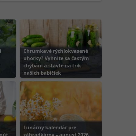
i
Chrumkavé rýchlokvasené
uhorky? Vyhnite sa častým
j
chybám a stavte na trik
našich babičiek
Lunárny kalendár pre
inút
záhradkárov – august 2026