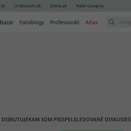
.sk
Urobsisam.sk
Doma.sk
Naše časopisy
Bazár
Fotoblogy
Profesionáli
Atlas
A DISKUTUJE
KAM SOM PRISPEL
SLEDOVANÉ DISKUSIE
S