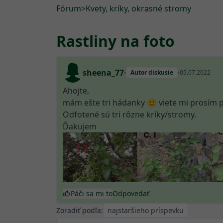
Fórum
>
Kvety, kríky, okrasné stromy
Rastliny na foto
sheena_77
Autor diskusie
05.07.2022
Ahojte,
mám ešte tri hádanky 🙂 viete mi prosím po
Odfotené sú tri rôzne kríky/stromy.
Ďakujem
Páči sa mi to
Odpovedať
Zoradiť podľa: