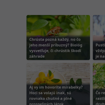
Chrústa pozná každý, no čo
jeho menší príbuzný? Biológ
Pust
vysvetľuje, či chrústik škodí
vždyz
záhrade
je na
Aj vy im hovoríte mirabelky?
Hoci sa volajú inak, sú
Čo r
rovnako chutné a plné
rastl
prospešných látok
druh