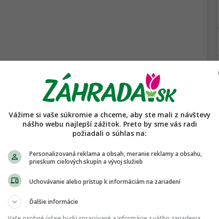
Viac...
Vážime si vaše súkromie a chceme, aby ste mali z návštevy
nášho webu najlepší zážitok. Preto by sme vás radi
požiadali o súhlas na:
Viac...
Nahlásiť nevhodnú diskusiu
Personalizovaná reklama a obsah, meranie reklamy a obsahu,
prieskum cieľových skupín a vývoj služieb
Uchovávanie alebo prístup k informáciám na zariadení
1
Ďalšie informácie
Vaše osobné údaje budú spracúvané a informácie z vášho zariadenia