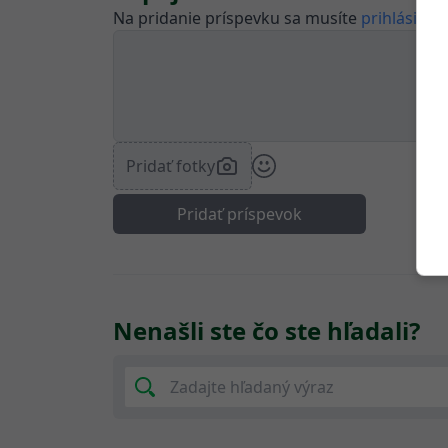
Na pridanie príspevku sa musíte
prihlásiť.
Pridať fotky
Pridať príspevok
Nenašli ste čo ste hľadali?