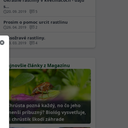
Okrasné rastliny v kvetináčoch - dajú
s…
20. 09. 2019
5
Prosim o pomoc urcit rastlinu
26. 04. 2019
2
Mäsožravé rastliny.
23. 03. 2019
4
Najnovšie články z Magazínu
Chrústa pozná každý, no čo jeho
menší príbuzný? Biológ vysvetľuje,
či chrústik škodí záhrade