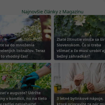
Najnovšie články z Magazínu
Zlaté žltnutie viniča sa šír
ite sa do množenia
Slovenskom. Čo si treba
elených listnáčov. Teraz
všímať a čo musí urobiť a
 to vhodný čas!
bežný záhradkár?
ezať v auguste? Udržte
iny v kondícii, no na tieto
3 letné bylinkové nápoje,
y radšej nesiahajte!
ktoré pripravíte za pár m