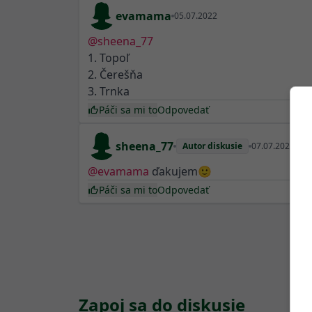
evamama
05.07.2022
@
sheena_77
1. Topoľ
2. Čerešňa
3. Trnka
Páči sa mi to
Odpovedať
sheena_77
Autor diskusie
07.07.2022
@
evamama
ďakujem🙂
Páči sa mi to
Odpovedať
Zapoj sa do diskusie