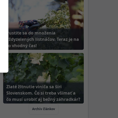
Pustite sa do množenia
vždyzelených listnáčov. Teraz je na
to vhodný čas!
Zlaté žltnutie viniča sa šíri
Slovenskom. Čo si treba všímať a
čo musí urobiť aj bežný záhradkár?
Archív článkov