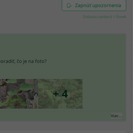
Zapnúť upozornenia
Diskusiu odoberá 1 človek
radiť, čo je na foto?
+ 4
Viac...