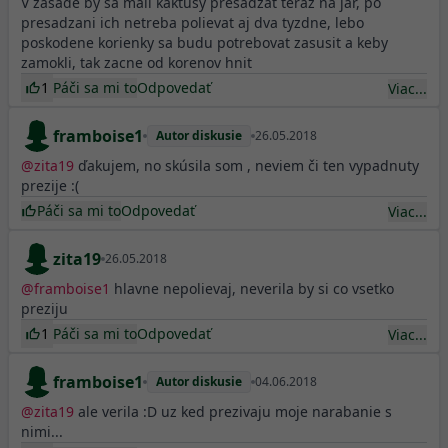
V zasade by sa mali kaktusy presadzat teraz na jar, po
presadzani ich netreba polievat aj dva tyzdne, lebo
poskodene korienky sa budu potrebovat zasusit a keby
zamokli, tak zacne od korenov hnit
1
Páči sa mi to
Odpovedať
Viac...
framboise1
Autor diskusie
26.05.2018
@
zita19
ďakujem, no skúsila som , neviem či ten vypadnuty
prezije :(
Páči sa mi to
Odpovedať
Viac...
zita19
26.05.2018
@
framboise1
hlavne nepolievaj, neverila by si co vsetko
preziju
1
Páči sa mi to
Odpovedať
Viac...
framboise1
Autor diskusie
04.06.2018
@
zita19
ale verila :D uz ked prezivaju moje narabanie s
nimi...