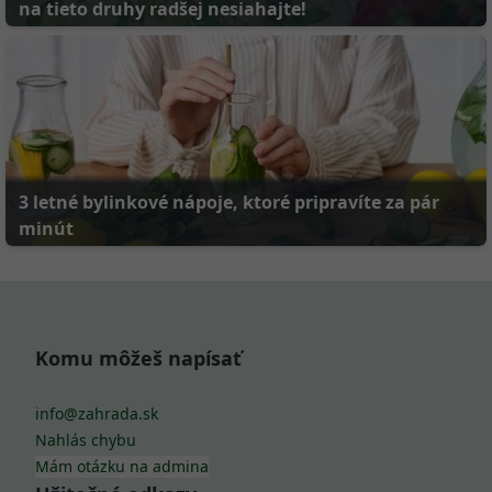
na tieto druhy radšej nesiahajte!
3 letné bylinkové nápoje, ktoré pripravíte za pár
minút
Komu môžeš napísať
info@zahrada.sk
Nahlás chybu
Mám otázku na admina