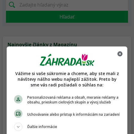
Hľadať
Najnovšie články z Magazínu
Vážime si vaše súkromie a chceme, aby ste mali z
návštevy nášho webu najlepší zážitok. Preto by
sme vás radi požiadali o súhlas na:
Hnedožlté škvrny na rajčinách: Ako spoznať
obávanú pleseň a čím sa líši od poruchy
Personalizovaná reklama a obsah, meranie reklamy a
výživy?
obsahu, prieskum cieľových skupín a vývoj služieb
Uchovávanie alebo prístup k informáciám na zariadení
Ďalšie informácie