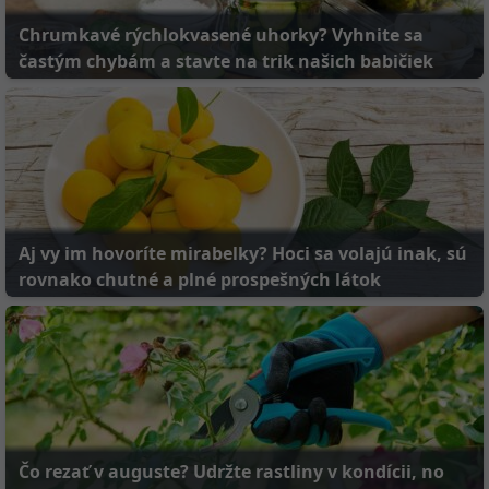
Chrumkavé rýchlokvasené uhorky? Vyhnite sa
častým chybám a stavte na trik našich babičiek
Aj vy im hovoríte mirabelky? Hoci sa volajú inak, sú
rovnako chutné a plné prospešných látok
Čo rezať v auguste? Udržte rastliny v kondícii, no