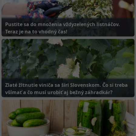
Pustite sa do množenia vždyzelených listnáčov.
Teraz je na to vhodný čas!
Zlaté žltnutie viniča sa šíri Slovenskom. Čo si treba
všímať a čo musí urobiť aj bežný záhradkár?