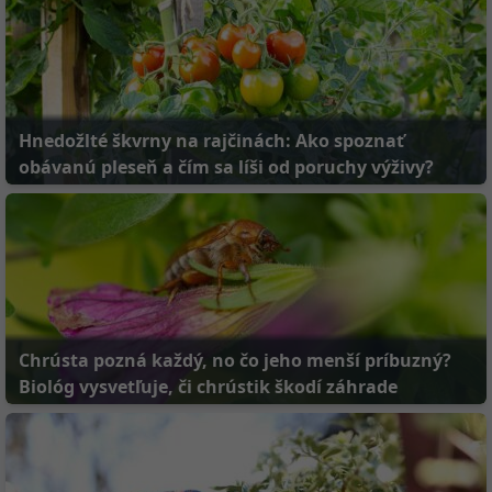
Hnedožlté škvrny na rajčinách: Ako spoznať
obávanú pleseň a čím sa líši od poruchy výživy?
Chrústa pozná každý, no čo jeho menší príbuzný?
Biológ vysvetľuje, či chrústik škodí záhrade