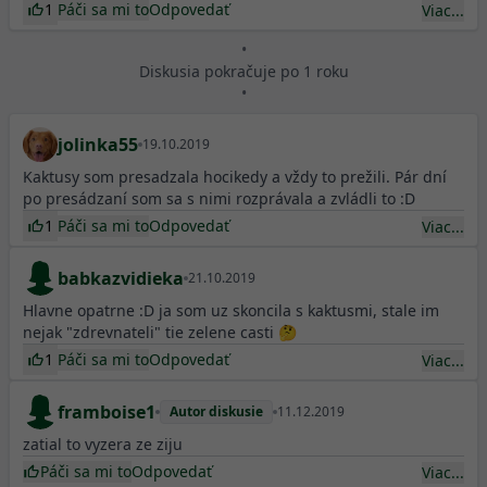
1
Páči sa mi to
Odpovedať
Viac...
•
Diskusia pokračuje po 1 roku
•
jolinka55
19.10.2019
Kaktusy som presadzala hocikedy a vždy to prežili. Pár dní
po presádzaní som sa s nimi rozprávala a zvládli to :D
1
Páči sa mi to
Odpovedať
Viac...
babkazvidieka
21.10.2019
Hlavne opatrne :D ja som uz skoncila s kaktusmi, stale im
nejak "zdrevnateli" tie zelene casti 🤔
1
Páči sa mi to
Odpovedať
Viac...
framboise1
Autor diskusie
11.12.2019
zatial to vyzera ze ziju
Páči sa mi to
Odpovedať
Viac...