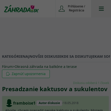
Prihlásenie /
Registrácia
KATEGÓRIE
NAJNOVŠIE DISKUSIE
KDE SA DISKUTUJE
KAM SOM
Fórum
>
Okrasná záhrada na balkóne a terase
Zapnúť upozornenia
Diskusiu odoberá 1 človek
Presadzanie kaktusov a sukulentov
framboise1
Autor diskusie
18.05.2018
Ahojte, chcem presadit nejake kaktusy a sukulenty. Mozem