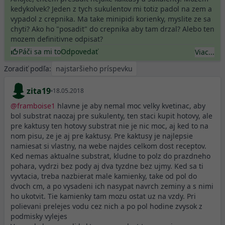
kedykolvek? Jeden z tych sukulentov mi totiz padol na zem a
vypadol z crepnika. Ma take minipidi korienky, myslite ze sa
chyti? Ako ho "posadit" do crepnika aby tam drzal? Alebo ten
mozem definitivne odpisat?
Páči sa mi to
Odpovedať
Viac...
Zoradiť podľa:
zita19
18.05.2018
@
framboise1
hlavne je aby nemal moc velky kvetinac, aby
bol substrat naozaj pre sukulenty, ten staci kupit hotovy, ale
pre kaktusy ten hotovy substrat nie je nic moc, aj ked to na
nom pisu, ze je aj pre kaktusy. Pre kaktusy je najlepsie
namiesat si vlastny, na webe najdes celkom dost receptov.
Ked nemas aktualne substrat, kludne to polz do prazdneho
pohara, vydrzi bez pody aj dva tyzdne bez ujmy. Ked sa ti
vyvtacia, treba nazbierat male kamienky, take od pol do
dvoch cm, a po vysadeni ich nasypat navrch zeminy a s nimi
ho ukotvit. Tie kamienky tam mozu ostat uz na vzdy. Pri
polievani prelejes vodu cez nich a po pol hodine zvysok z
podmisky vylejes