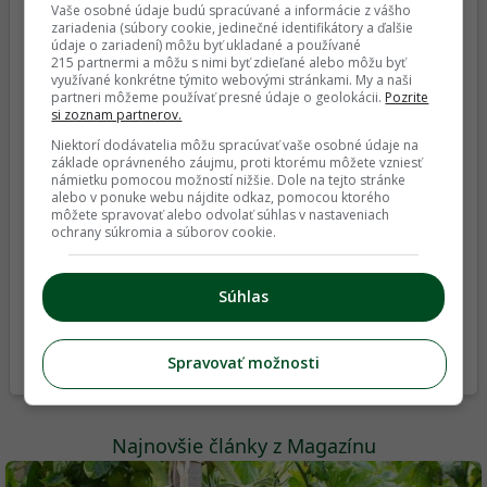
Vaše osobné údaje budú spracúvané a informácie z vášho
zariadenia (súbory cookie, jedinečné identifikátory a ďalšie
Chrústa pozná každý, no čo jeho menší
údaje o zariadení) môžu byť ukladané a používané
215 partnermi a môžu s nimi byť zdieľané alebo môžu byť
príbuzný? Biológ vysvetľuje, či chrústik škodí
využívané konkrétne týmito webovými stránkami. My a naši
záhrade
partneri môžeme používať presné údaje o geolokácii.
Pozrite
si zoznam partnerov.
Niektorí dodávatelia môžu spracúvať vaše osobné údaje na
základe oprávneného záujmu, proti ktorému môžete vzniesť
námietku pomocou možností nižšie. Dole na tejto stránke
alebo v ponuke webu nájdite odkaz, pomocou ktorého
môžete spravovať alebo odvolať súhlas v nastaveniach
ochrany súkromia a súborov cookie.
Pustite sa do množenia vždyzelených
Súhlas
listnáčov. Teraz je na to vhodný čas!
Archív článkov
Spravovať možnosti
Najnovšie články z Magazínu