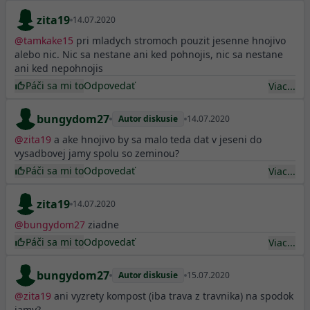
zita19
14.07.2020
@
tamkake15
pri mladych stromoch pouzit jesenne hnojivo
alebo nic. Nic sa nestane ani ked pohnojis, nic sa nestane
ani ked nepohnojis
Páči sa mi to
Odpovedať
Viac...
bungydom27
Autor diskusie
14.07.2020
@
zita19
a ake hnojivo by sa malo teda dat v jeseni do
vysadbovej jamy spolu so zeminou?
Páči sa mi to
Odpovedať
Viac...
zita19
14.07.2020
@
bungydom27
ziadne
Páči sa mi to
Odpovedať
Viac...
bungydom27
Autor diskusie
15.07.2020
@
zita19
ani vyzrety kompost (iba trava z travnika) na spodok
jamy?