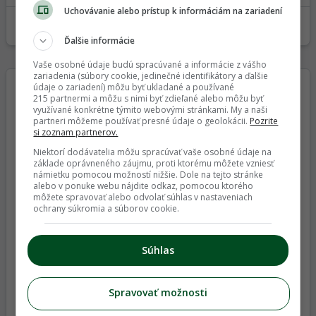
Uchovávanie alebo prístup k informáciám na zariadení
Ovocné stromy pri plote na vedení
25. 06. 2019
1
Ďalšie informácie
Vaše osobné údaje budú spracúvané a informácie z vášho
zariadenia (súbory cookie, jedinečné identifikátory a ďalšie
údaje o zariadení) môžu byť ukladané a používané
Najnovšie články z Magazínu
215 partnermi a môžu s nimi byť zdieľané alebo môžu byť
využívané konkrétne týmito webovými stránkami. My a naši
partneri môžeme používať presné údaje o geolokácii.
Pozrite
si zoznam partnerov.
Niektorí dodávatelia môžu spracúvať vaše osobné údaje na
základe oprávneného záujmu, proti ktorému môžete vzniesť
námietku pomocou možností nižšie. Dole na tejto stránke
alebo v ponuke webu nájdite odkaz, pomocou ktorého
Hnedožlté škvrny na rajčinách: Ako spoznať
môžete spravovať alebo odvolať súhlas v nastaveniach
obávanú pleseň a čím sa líši od poruchy
ochrany súkromia a súborov cookie.
výživy?
Súhlas
Spravovať možnosti