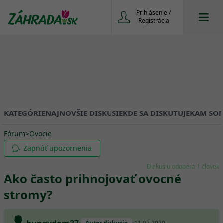
Prihlásenie /
Registrácia
KATEGÓRIE
NAJNOVŠIE DISKUSIE
KDE SA DISKUTUJE
KAM SOM
Fórum
>
Ovocie
Zapnúť upozornenia
Diskusiu odoberá 1 človek
Ako často prihnojovať ovocné
stromy?
Autor diskusie
11.07.2020