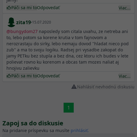
Páči sa mi to
Odpovedať
Viac...
zita19
15.07.2020
@
bungydom27
naposledy som citala uvahu, ze netreba ani
to, lebo potom sa korene krutia v tom fajnovom a
nerozrastaju do sirky, lebo nemaju dovod "hladat nieco pod
zub" a ma to svoju logiku. Radsej pri vysadbe zakopat do
jamy PETku bez stupla a bez dna, cez ktoru ich budes v lete
polievat rovno ku korenom a obcas tam mozes naliat aj
hnojivu zalievku
Páči sa mi to
Odpovedať
Viac...
Nahlásiť nevhodnú diskusiu
1
Zapoj sa do diskusie
Na pridanie príspevku sa musíte
prihlásiť.