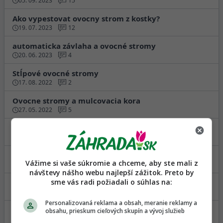
05. 09. 2023
15
Ako vypestovat ovocny strom z kostky?
19. 07. 2023
12
automaticka závlaha a ovocné stromy
20. 06. 2023
4
Stĺpové ovocné stromy
17. 08. 2022
2
Ovocne stromy a mulcovacia kora
27. 05. 2022
5
Ovocné stromy do menšej záhrady
15. 10. 2020
4
Vhodne podpniky pre ovocne stromy do ma…
Vážime si vaše súkromie a chceme, aby ste mali z
17. 09. 2020
3
návštevy nášho webu najlepší zážitok. Preto by
sme vás radi požiadali o súhlas na:
ovocné stromy
25. 03. 2020
6
Personalizovaná reklama a obsah, meranie reklamy a
Kedy zacat rezat ovocne stromy? Lokalit…
obsahu, prieskum cieľových skupín a vývoj služieb
28. 02. 2020
3