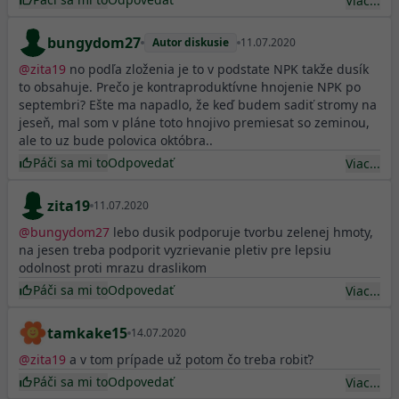
Viac...
bungydom27
Autor diskusie
11.07.2020
@
zita19
no podľa zloženia je to v podstate NPK takže dusík
to obsahuje. Prečo je kontraproduktívne hnojenie NPK po
septembri? Ešte ma napadlo, že keď budem sadiť stromy na
jeseň, mal som v pláne toto hnojivo premiesat so zeminou,
ale to uz bude polovica októbra..
Páči sa mi to
Odpovedať
Viac...
zita19
11.07.2020
@
bungydom27
lebo dusik podporuje tvorbu zelenej hmoty,
na jesen treba podporit vyzrievanie pletiv pre lepsiu
odolnost proti mrazu draslikom
Páči sa mi to
Odpovedať
Viac...
tamkake15
14.07.2020
@
zita19
a v tom prípade už potom čo treba robiť?
Páči sa mi to
Odpovedať
Viac...