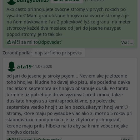
bungydom27
Ako casto prihnojujete ovocne stromy v prvych rokoch po
vysadbe? Mam granulovane hnojivo na ovocné stromy a je
na ňom dávkovanie 1az 2 polievkové lyžice granul na meter
stvorcovy každé dva mesiace od jari do jesene nasypat
popod stromy. Je to tak ok?
Páči sa mi to
Odpovedať
Viac...
Zoradiť podľa:
zita19
11.07.2020
od jari do jesene je siroky pojem... Neviem ake je zlozenie
toho hnojiva, kludne ho davaj ako pisu, ale posledna davka
zaciatkom septembra ak hnojivo obsahuje dusik. Po tomto
termine uz potrebuje drevo vyzrievat pred zimou, takze
dusikate hnojiva su kontraproduktivne, po polovicke
septembra vsetko hnojit uz len bezdusikatymi hnojivami.7
Stromy, ktore maju po vysadbe viac ako 3, mozno 5 rokov pri
slaborastucich podpnikoch je uz zbytocne prihnojovat,
korene maju prilis hlboko na to aby sa k nim vobec nejake
hnojivo dostalo
Páči sa mi to
Odpovedať