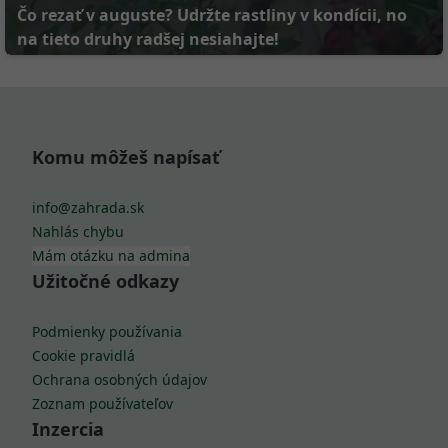
Čo rezať v auguste? Udržte rastliny v kondícii, no
na tieto druhy radšej nesiahajte!
Komu môžeš napísať
info@zahrada.sk
Nahlás chybu
Mám otázku na admina
Užitočné odkazy
Podmienky používania
Cookie pravidlá
Ochrana osobných údajov
Zoznam používateľov
Inzercia