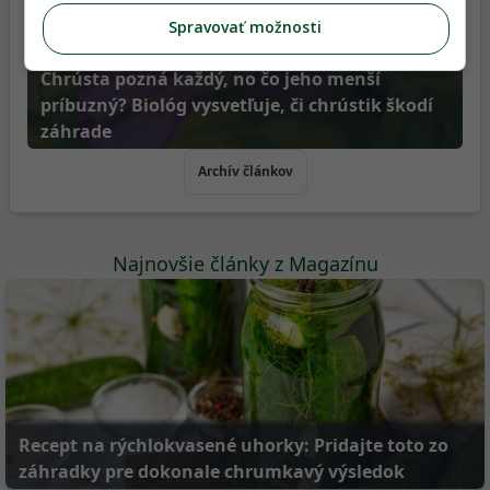
Spravovať možnosti
Chrústa pozná každý, no čo jeho menší
príbuzný? Biológ vysvetľuje, či chrústik škodí
záhrade
Archív článkov
Najnovšie články z Magazínu
Recept na rýchlokvasené uhorky: Pridajte toto zo
záhradky pre dokonale chrumkavý výsledok