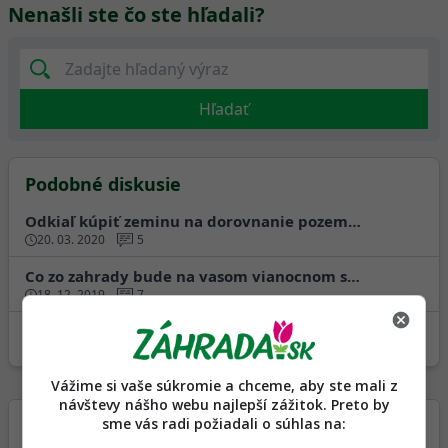
Nenašli ste čo ste hľadali?
Hľadať
Podobné diskusie
Odkiaľ kúpiť zeminu na dorovnanie pozem…
20. 03. 2020
5
Co zo zahrady bude na vasom vianocnom s…
18. 12. 2019
7
Aké zviera mi nosí šišky do záhrady?
22. 02. 2019
20
Vážime si vaše súkromie a chceme, aby ste mali z
návštevy nášho webu najlepší zážitok. Preto by
sme vás radi požiadali o súhlas na:
Najnovšie články z Magazínu