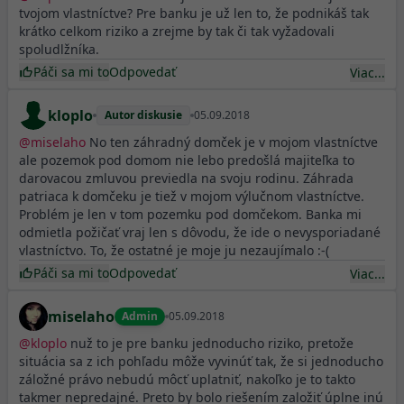
tvojom vlastníctve? Pre banku je už len to, že podnikáš tak
krátko celkom riziko a zrejme by tak či tak vyžadovali
spoludlžníka.
Páči sa mi to
Odpovedať
Viac...
kloplo
Autor diskusie
05.09.2018
@
miselaho
No ten záhradný domček je v mojom vlastníctve
ale pozemok pod domom nie lebo predošlá majiteľka to
darovacou zmluvou previedla na svoju rodinu. Záhrada
patriaca k domčeku je tiež v mojom výlučnom vlastníctve.
Problém je len v tom pozemku pod domčekom. Banka mi
odmietla požičať vraj len s dôvodu, že ide o nevysporiadané
vlastníctvo. To, že ostatné je moje ju nezaujímalo :-(
Páči sa mi to
Odpovedať
Viac...
miselaho
Admin
05.09.2018
@
kloplo
nuž to je pre banku jednoducho riziko, pretože
situácia sa z ich pohľadu môže vyvinúť tak, že si jednoducho
záložné právo nebudú môcť uplatniť, nakoľko je to takto
takmer nepredajné. Preto by bolo riešením založiť úplne inú