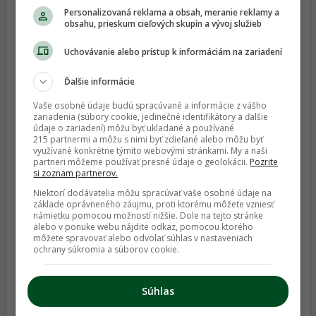
Personalizovaná reklama a obsah, meranie reklamy a
obsahu, prieskum cieľových skupín a vývoj služieb
Uchovávanie alebo prístup k informáciám na zariadení
Ďalšie informácie
Recept na rýchlokvasené uhorky: Pridajte toto
zo záhradky pre dokonale chrumkavý
Vaše osobné údaje budú spracúvané a informácie z vášho
zariadenia (súbory cookie, jedinečné identifikátory a ďalšie
výsledok
údaje o zariadení) môžu byť ukladané a používané
215 partnermi a môžu s nimi byť zdieľané alebo môžu byť
využívané konkrétne týmito webovými stránkami. My a naši
partneri môžeme používať presné údaje o geolokácii.
Pozrite
si zoznam partnerov.
Niektorí dodávatelia môžu spracúvať vaše osobné údaje na
základe oprávneného záujmu, proti ktorému môžete vzniesť
námietku pomocou možností nižšie. Dole na tejto stránke
Hnedožlté škvrny na rajčinách: Ako spoznať
alebo v ponuke webu nájdite odkaz, pomocou ktorého
môžete spravovať alebo odvolať súhlas v nastaveniach
obávanú pleseň a čím sa líši od poruchy
ochrany súkromia a súborov cookie.
výživy?
Súhlas