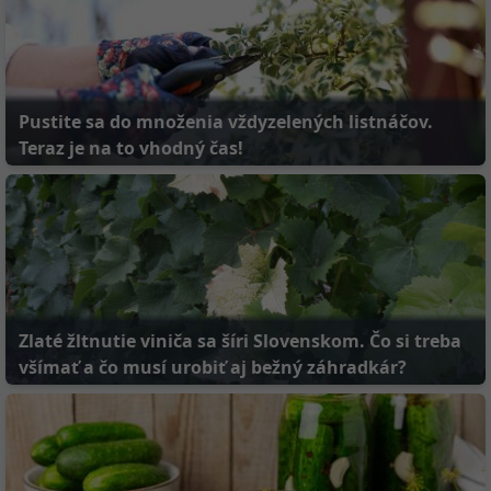
Pustite sa do množenia vždyzelených listnáčov.
Teraz je na to vhodný čas!
Zlaté žltnutie viniča sa šíri Slovenskom. Čo si treba
všímať a čo musí urobiť aj bežný záhradkár?