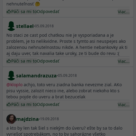
nehnuteľnosť 🤔
Páči sa mi to
Odpovedať
Viac...
stellael
05.09.2018
No staci ze cast pod chatkou nie je vysporiadana a je
problem, je to nelikvidne. Proste s tymto asi neuspejes ako
zalozenou nehnutelnostou nikde. A hentie nebankovky ak ti
aj daju uver, tak navalia take uroky, ze ti bude do revu :(
Páči sa mi to
Odpovedať
Viac...
salamandrazuza
05.09.2018
@
kloplo
achjo, toto veru ziadna banka nevezme zial. AKo
pisu vyssie, zalozit nieco ine, alebo zobrat niekoho kto s
tebou pojde do uveru a brat bezucelak
Páči sa mi to
Odpovedať
Viac...
majdzina
19.09.2018
a kto by len tak šiel s niekým do úveru? ešte by sa to dalo
vyriešoť spotrebákom, no to by sahorázne všetko