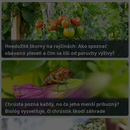
Hnedožlté škvrny na rajčinách: Ako spoznať
obávanú pleseň a čím sa líši od poruchy výživy?
Chrústa pozná každý, no čo jeho menší príbuzný?
Biológ vysvetľuje, či chrústik škodí záhrade