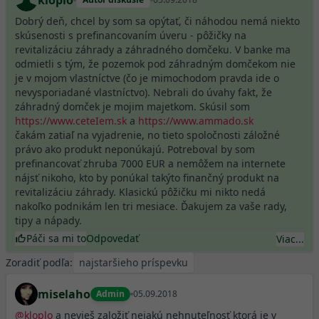
kloplo
Dobrý deň, chcel by som sa opýtať, či náhodou nemá niekto
skúsenosti s prefinancovaním úveru - pôžičky na
revitalizáciu záhrady a záhradného domčeku. V banke ma
odmietli s tým, že pozemok pod záhradným domčekom nie
je v mojom vlastníctve (čo je mimochodom pravda ide o
nevysporiadané vlastníctvo). Nebrali do úvahy fakt, že
záhradný domček je mojim majetkom. Skúsil som
https://www.ceteIem.sk
a
https://www.ammado.sk
čakám zatiaľ na vyjadrenie, no tieto spoločnosti záložné
právo ako produkt neponúkajú. Potreboval by som
prefinancovať zhruba 7000 EUR a nemôžem na internete
nájsť nikoho, kto by ponúkal takýto finančný produkt na
revitalizáciu záhrady. Klasickú pôžičku mi nikto nedá
nakoľko podnikám len tri mesiace. Ďakujem za vaše rady,
tipy a nápady.
Páči sa mi to
Odpovedať
Viac...
Zoradiť podľa:
miselaho
Admin
05.09.2018
@
kloplo
a nevieš založiť nejakú nehnuteľnosť ktorá je v