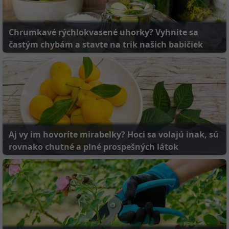
Chrumkavé rýchlokvasené uhorky? Vyhnite sa
častým chybám a stavte na trik našich babičiek
Aj vy im hovoríte mirabelky? Hoci sa volajú inak, sú
rovnako chutné a plné prospešných látok