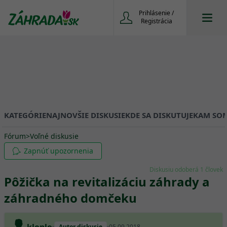
Prihlásenie /
Registrácia
KATEGÓRIE
NAJNOVŠIE DISKUSIE
KDE SA DISKUTUJE
KAM SOM
Fórum
>
Voľné diskusie
Zapnúť upozornenia
Diskusiu odoberá 1 človek
Pôžička na revitalizáciu záhrady a
záhradného domčeku
Autor diskusie
05.09.2018