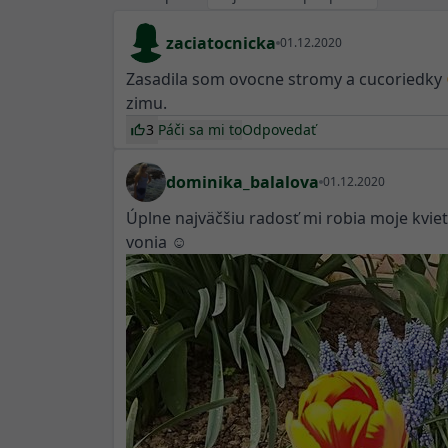
zaciatocnicka
01.12.2020
Zasadila som ovocne stromy a cucoriedky 
zimu.
3
Páči sa mi to
Odpovedať
dominika_balalova
01.12.2020
Úplne najväčšiu radosť mi robia moje kviet
vonia ☺️