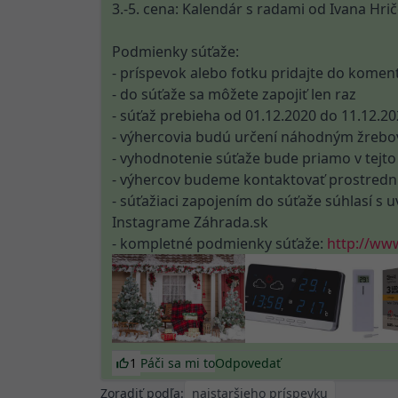
3.-5. cena: Kalendár s radami od Ivana Hr
Podmienky súťaže:
- príspevok alebo fotku pridajte do komentá
- do súťaže sa môžete zapojiť len raz
- súťaž prebieha od 01.12.2020 do 11.12.20
- výhercovia budú určení náhodným žreb
- vyhodnotenie súťaže bude priamo v tejto 
- výhercov budeme kontaktovať prostrední
- súťažiaci zapojením do súťaže súhlasí s 
Instagrame Záhrada.sk
- kompletné podmienky súťaže:
http://www
1
Páči sa mi to
Odpovedať
Zoradiť podľa: