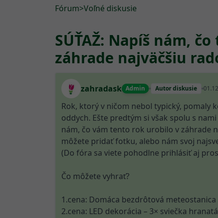
Fórum
>
Voľné diskusie
SÚŤAŽ: Napíš nám, čo t
záhrade najväčšiu rado
zahradask
Admin
Autor diskusie
01.1
Rok, ktorý v ničom nebol typický, pomaly 
oddych. Ešte predtým si však spolu s nami
nám, čo vám tento rok urobilo v záhrade na
môžete pridať fotku, alebo nám svoj najsve
(Do fóra sa viete pohodlne prihlásiť aj pr
Čo môžete vyhrať?
1.cena: Domáca bezdrôtová meteostanica
2.cena: LED dekorácia – 3× sviečka hranat