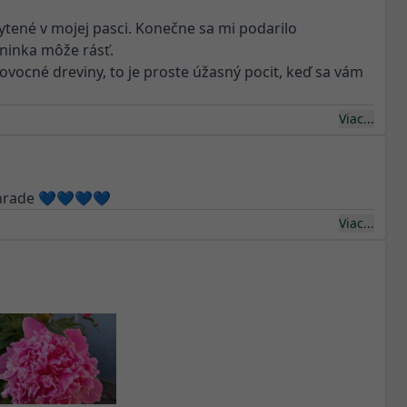
ytené v mojej pasci. Konečne sa mi podarilo
ninka môže rásť.
ť ovocné dreviny, to je proste úžasný pocit, keď sa vám
Viac...
záhrade 💙💙💙💙
Viac...