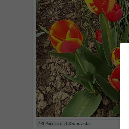
3
Páči sa mi to
Odpovedať