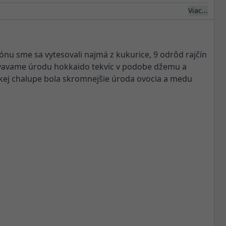
Viac...
zónu sme sa vytesovali najmä z kukurice, 9 odrôd rajčín
uvavame úrodu hokkaido tekvíc v podobe džemu a
skej chalupe bola skromnejšie úroda ovocia a medu