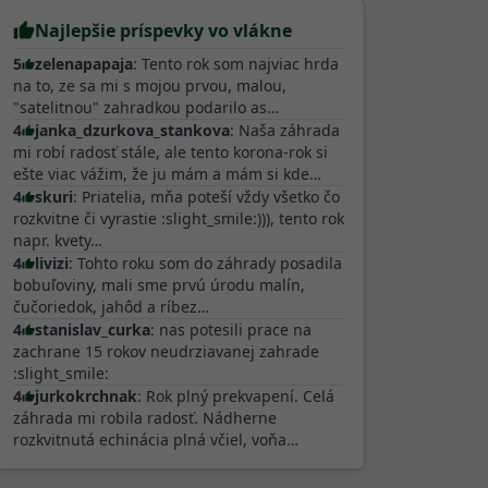
Najlepšie príspevky vo vlákne
5
zelenapapaja
: Tento rok som najviac hrda
na to, ze sa mi s mojou prvou, malou,
"satelitnou" zahradkou podarilo as…
4
janka_dzurkova_stankova
: Naša záhrada
mi robí radosť stále, ale tento korona-rok si
ešte viac vážim, že ju mám a mám si kde…
4
skuri
: Priatelia, mňa poteší vždy všetko čo
rozkvitne či vyrastie :slight_smile:))), tento rok
napr. kvety…
4
livizi
: Tohto roku som do záhrady posadila
bobuľoviny, mali sme prvú úrodu malín,
čučoriedok, jahôd a ríbez…
4
stanislav_curka
: nas potesili prace na
zachrane 15 rokov neudrziavanej zahrade
:slight_smile:
4
jurkokrchnak
: Rok plný prekvapení. Celá
záhrada mi robila radosť. Nádherne
rozkvitnutá echinácia plná včiel, voňa…