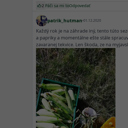
2
Páči sa mi to
Odpovedať
patrik_hutman
01.12.2020
Každý rok je na záhrade iný, tento túto se
a papriky a momentálne ešte stále sprac
zavaranej tekvice. Len škoda, ze na myjav