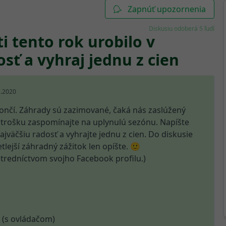
Zapnúť upozornenia
Diskusiu odoberá 5 ľudí
i tento rok urobilo v
sť a vyhraj jednu z cien
2.2020
končí. Záhrady sú zazimované, čaká nás zaslúžený
 trošku zaspomínajte na uplynulú sezónu. Napíšte
jväčšiu radosť a vyhrajte jednu z cien. Do diskusie
tlejší záhradný zážitok len opíšte. 🙂
ostredníctvom svojho Facebook profilu.)
á (s ovládačom)