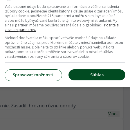
Vaše osobné údaje budú spracúvané a informácie z vášho zariadenia
(súbory cookie, jedinečné identifikátory a ďalšie údaje o zariadení) môžu
byť ukladané a používané 215 partnermi a môžu s nimi byť zdieľané
a radosť. Nádherne rozkvitnutá echinácia plná včiel,
alebo môžu byť využívané konkrétne týmito webovými stránkami. My
a naši partneri môžeme používať presné údaje o geolokácii.
Pozrite si
aliny, jablká, ríbezle, jahody.
zoznam partnerov.
u záhradu. Každučkú jednu rastlinu milujem. Áno, aj tú
Niektorí dodávatelia môžu spracúvať vaše osobné údaje na základe
oprávneného záujmu, proti ktorému môžete vzniesť námietku pomocou
možností nižšie. Dole na tejto stránke alebo v ponuke webu nájdite
odkaz, pomocou ktorého môžete spravovať alebo odvolať súhlas
+ 2
v nastaveniach ochrany súkromia a súborov cookie.
Spravovať možnosti
Súhlas
Viac...
 nie. Zasadili hrozno rôzne odrody.
Viac...