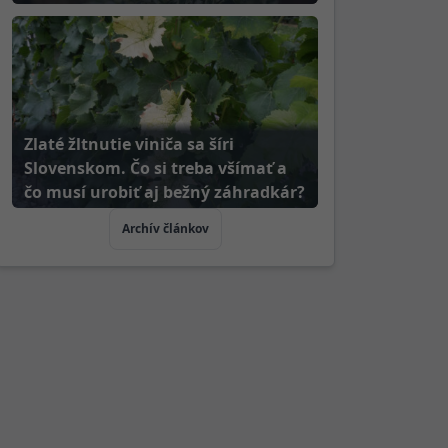
Zlaté žltnutie viniča sa šíri
Slovenskom. Čo si treba všímať a
čo musí urobiť aj bežný záhradkár?
Archív článkov