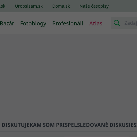
.sk
Urobsisam.sk
Doma.sk
Naše časopisy
Bazár
Fotoblogy
Profesionáli
Atlas
A DISKUTUJE
KAM SOM PRISPEL
SLEDOVANÉ DISKUSIE
S