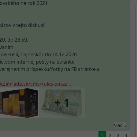
ičovského na rok 2021
rov v tejto diskusii
20, do 23:59.
ovaním
diskusii, najneskôr do 14.12.2020
ctvom internej pošty na stránke
uverejnením príspevku/fotky na FB stránke a
.zahrada.sk/cms/rules-sutaz...
+ 1
Viac...
1
2
3
4