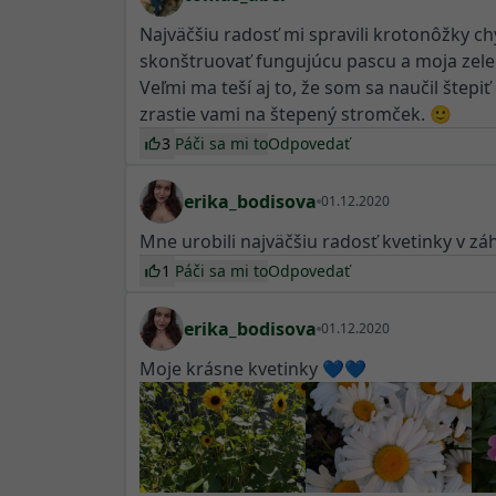
Najväčšiu radosť mi spravili krotonôžky ch
skonštruovať fungujúcu pascu a moja zele
Veľmi ma teší aj to, že som sa naučil štepi
zrastie vami na štepený stromček. 🙂
3
Páči sa mi to
Odpovedať
erika_bodisova
01.12.2020
Mne urobili najväčšiu radosť kvetinky v 
1
Páči sa mi to
Odpovedať
erika_bodisova
01.12.2020
Moje krásne kvetinky 💙💙