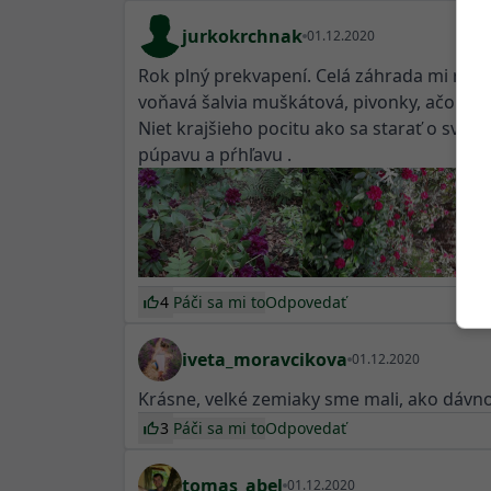
jurkokrchnak
01.12.2020
Rok plný prekvapení. Celá záhrada mi robil
voňavá šalvia muškátová, pivonky, ačokča, m
Niet krajšieho pocitu ako sa starať o svoj
púpavu a pŕhľavu .
4
Páči sa mi to
Odpovedať
iveta_moravcikova
01.12.2020
Krásne, velké zemiaky sme mali, ako dávno
3
Páči sa mi to
Odpovedať
tomas_abel
01.12.2020