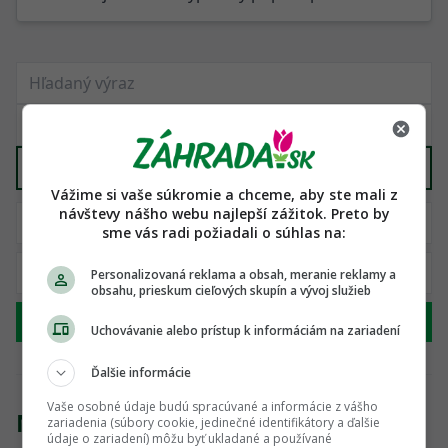
Vyber kategóriu
Vážime si vaše súkromie a chceme, aby ste mali z
návštevy nášho webu najlepší zážitok. Preto by
sme vás radi požiadali o súhlas na:
Personalizovaná reklama a obsah, meranie reklamy a
obsahu, prieskum cieľových skupín a vývoj služieb
Hľadať
Uchovávanie alebo prístup k informáciám na zariadení
Ďalšie informácie
Vaše osobné údaje budú spracúvané a informácie z vášho
Nenašli sme žiadny produkt
zariadenia (súbory cookie, jedinečné identifikátory a ďalšie
údaje o zariadení) môžu byť ukladané a používané