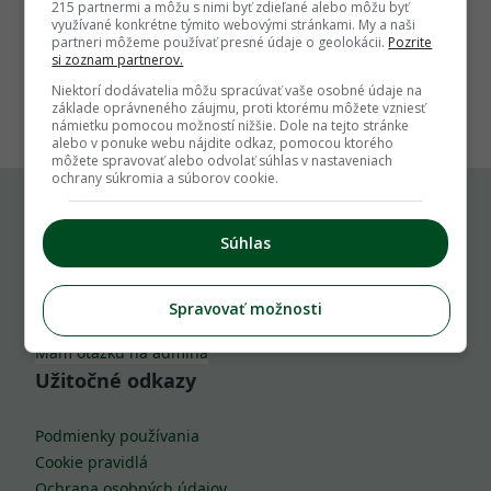
215 partnermi a môžu s nimi byť zdieľané alebo môžu byť
využívané konkrétne týmito webovými stránkami. My a naši
partneri môžeme používať presné údaje o geolokácii.
Pozrite
si zoznam partnerov.
1
Niektorí dodávatelia môžu spracúvať vaše osobné údaje na
základe oprávneného záujmu, proti ktorému môžete vzniesť
námietku pomocou možností nižšie. Dole na tejto stránke
alebo v ponuke webu nájdite odkaz, pomocou ktorého
môžete spravovať alebo odvolať súhlas v nastaveniach
ochrany súkromia a súborov cookie.
Komu môžeš napísať
Súhlas
info@zahrada.sk
Spravovať možnosti
Nahlás chybu
Mám otázku na admina
Užitočné odkazy
Podmienky používania
Cookie pravidlá
Ochrana osobných údajov