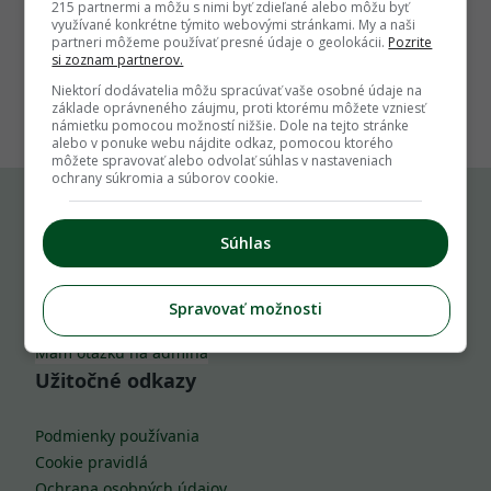
215 partnermi a môžu s nimi byť zdieľané alebo môžu byť
využívané konkrétne týmito webovými stránkami. My a naši
partneri môžeme používať presné údaje o geolokácii.
Pozrite
si zoznam partnerov.
1
Niektorí dodávatelia môžu spracúvať vaše osobné údaje na
základe oprávneného záujmu, proti ktorému môžete vzniesť
námietku pomocou možností nižšie. Dole na tejto stránke
alebo v ponuke webu nájdite odkaz, pomocou ktorého
môžete spravovať alebo odvolať súhlas v nastaveniach
ochrany súkromia a súborov cookie.
Komu môžeš napísať
Súhlas
info@zahrada.sk
Spravovať možnosti
Nahlás chybu
Mám otázku na admina
Užitočné odkazy
Podmienky používania
Cookie pravidlá
Ochrana osobných údajov