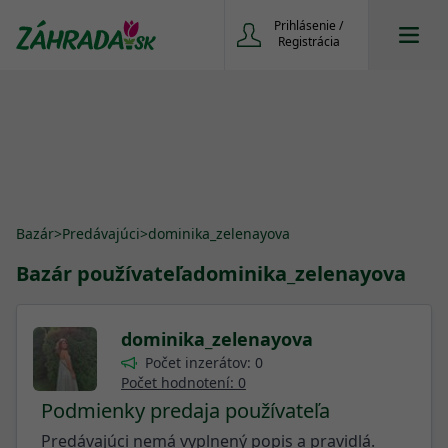
Prihlásenie /
Registrácia
Bazár
>
Predávajúci
>
dominika_zelenayova
Bazár používateľa
dominika_zelenayova
dominika_zelenayova
Počet inzerátov: 0
Počet hodnotení: 0
Podmienky predaja používateľa
Predávajúci nemá vyplnený popis a pravidlá.