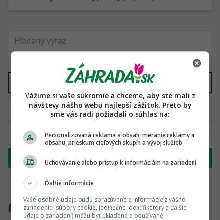
Vyber kategóriu
Vážime si vaše súkromie a chceme, aby ste mali z
návštevy nášho webu najlepší zážitok. Preto by
sme vás radi požiadali o súhlas na:
Personalizovaná reklama a obsah, meranie reklamy a
obsahu, prieskum cieľových skupín a vývoj služieb
Hľadať
Uchovávanie alebo prístup k informáciám na zariadení
Ďalšie informácie
Vaše osobné údaje budú spracúvané a informácie z vášho
Nenašli sme žiadny produkt
zariadenia (súbory cookie, jedinečné identifikátory a ďalšie
údaje o zariadení) môžu byť ukladané a používané