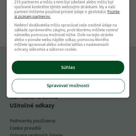
215 partnermi a môžu s nimi byť zdieľané alebo môžu byť
využívané konkrétne týmito webovými stránkami. My a naši
partneri môžeme používať presné údaje o geolokácii.
Pozrite
si zoznam partnerov.
1
Niektorí dodávatelia môžu spracúvať vaše osobné údaje na
základe oprávneného záujmu, proti ktorému môžete vzniesť
námietku pomocou možností nižšie. Dole na tejto stránke
alebo v ponuke webu nájdite odkaz, pomocou ktorého
môžete spravovať alebo odvolať súhlas v nastaveniach
ochrany súkromia a súborov cookie.
Komu môžeš napísať
Súhlas
info@zahrada.sk
Spravovať možnosti
Nahlás chybu
Mám otázku na admina
Užitočné odkazy
Podmienky používania
Cookie pravidlá
Ochrana osobných údajov