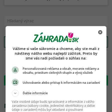
Vyber kategóriu
Vážime si vaše súkromie a chceme, aby ste mali z
návštevy nášho webu najlepší zážitok. Preto by
sme vás radi požiadali o súhlas na:
Personalizovaná reklama a obsah, meranie reklamy a
obsahu, prieskum cieľových skupín a vývoj služieb
Hľadať
Uchovávanie alebo prístup k informáciám na zariadení
Ďalšie informácie
Vaše osobné údaje budú spracúvané a informácie z vášho
Nenašli sme žiadny produkt
zariadenia (súbory cookie, jedinečné identifikátory a ďalšie
údaje o zariadení) môžu byť ukladané a používané