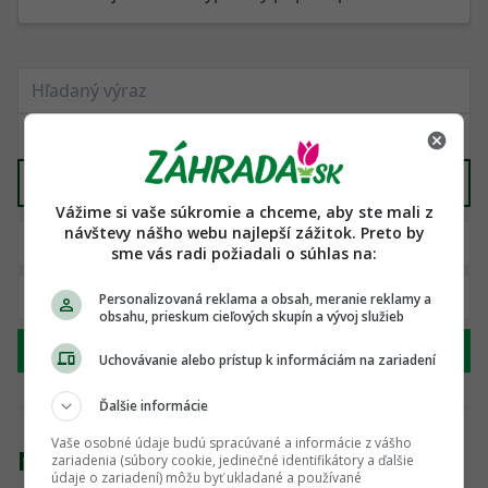
Vyber kategóriu
Vážime si vaše súkromie a chceme, aby ste mali z
návštevy nášho webu najlepší zážitok. Preto by
sme vás radi požiadali o súhlas na:
Personalizovaná reklama a obsah, meranie reklamy a
obsahu, prieskum cieľových skupín a vývoj služieb
Hľadať
Uchovávanie alebo prístup k informáciám na zariadení
Ďalšie informácie
Vaše osobné údaje budú spracúvané a informácie z vášho
Nenašli sme žiadny produkt
zariadenia (súbory cookie, jedinečné identifikátory a ďalšie
údaje o zariadení) môžu byť ukladané a používané