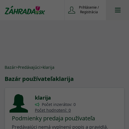
Prihlásenie /
Registrácia
Bazár
>
Predávajúci
>
klarija
Bazár používateľa
klarija
klarija
Počet inzerátov: 0
Počet hodnotení: 0
Podmienky predaja používateľa
Predávajúci nemá vyplnený popis a pravidlá.