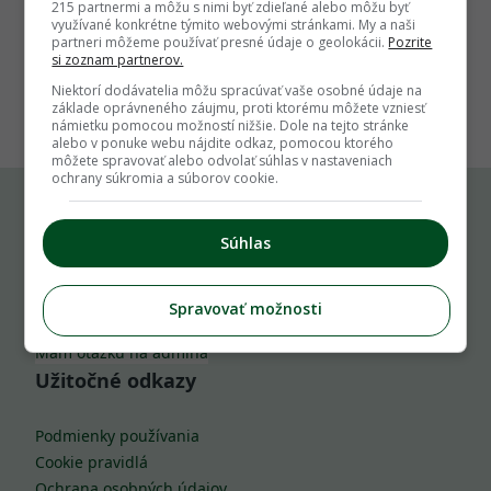
215 partnermi a môžu s nimi byť zdieľané alebo môžu byť
využívané konkrétne týmito webovými stránkami. My a naši
partneri môžeme používať presné údaje o geolokácii.
Pozrite
si zoznam partnerov.
1
Niektorí dodávatelia môžu spracúvať vaše osobné údaje na
základe oprávneného záujmu, proti ktorému môžete vzniesť
námietku pomocou možností nižšie. Dole na tejto stránke
alebo v ponuke webu nájdite odkaz, pomocou ktorého
môžete spravovať alebo odvolať súhlas v nastaveniach
ochrany súkromia a súborov cookie.
Komu môžeš napísať
Súhlas
info@zahrada.sk
Spravovať možnosti
Nahlás chybu
Mám otázku na admina
Užitočné odkazy
Podmienky používania
Cookie pravidlá
Ochrana osobných údajov