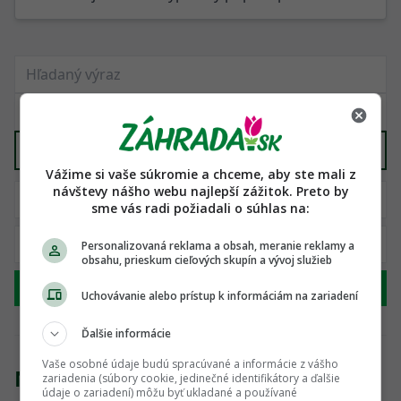
Vyber kategóriu
Vážime si vaše súkromie a chceme, aby ste mali z
návštevy nášho webu najlepší zážitok. Preto by
sme vás radi požiadali o súhlas na:
Personalizovaná reklama a obsah, meranie reklamy a
obsahu, prieskum cieľových skupín a vývoj služieb
Hľadať
Uchovávanie alebo prístup k informáciám na zariadení
Ďalšie informácie
Vaše osobné údaje budú spracúvané a informácie z vášho
Nenašli sme žiadny produkt
zariadenia (súbory cookie, jedinečné identifikátory a ďalšie
údaje o zariadení) môžu byť ukladané a používané