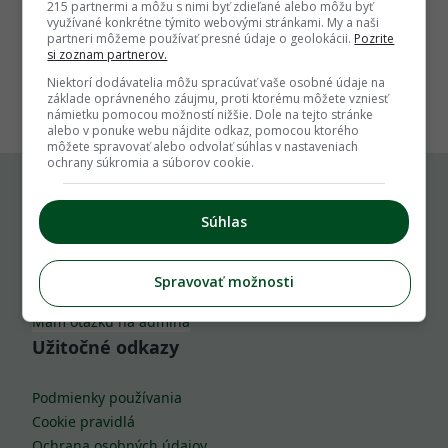
215 partnermi a môžu s nimi byť zdieľané alebo môžu byť
využívané konkrétne týmito webovými stránkami. My a naši
partneri môžeme používať presné údaje o geolokácii.
Pozrite
si zoznam partnerov.
1
Niektorí dodávatelia môžu spracúvať vaše osobné údaje na
základe oprávneného záujmu, proti ktorému môžete vzniesť
námietku pomocou možností nižšie. Dole na tejto stránke
alebo v ponuke webu nájdite odkaz, pomocou ktorého
môžete spravovať alebo odvolať súhlas v nastaveniach
ochrany súkromia a súborov cookie.
Komu môžeš napísať
Súhlas
info@zahrada.sk
Spravovať možnosti
Nahlás chybu
Mám otázku na admina
Užitočné odkazy
Podmienky používania
Cookie pravidlá
Ochrana osobných údajov