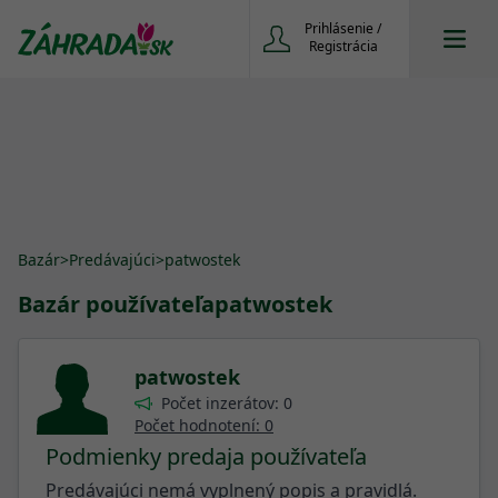
Prihlásenie /
Registrácia
Bazár
>
Predávajúci
>
patwostek
Bazár používateľa
patwostek
patwostek
Počet inzerátov: 0
Počet hodnotení: 0
Podmienky predaja používateľa
Predávajúci nemá vyplnený popis a pravidlá.