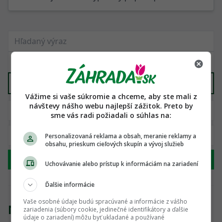
Vyber kategóriu
Vážime si vaše súkromie a chceme, aby ste mali z
návštevy nášho webu najlepší zážitok. Preto by
sme vás radi požiadali o súhlas na:
Personalizovaná reklama a obsah, meranie reklamy a
obsahu, prieskum cieľových skupín a vývoj služieb
Hľadať
Uchovávanie alebo prístup k informáciám na zariadení
Ďalšie informácie
Vaše osobné údaje budú spracúvané a informácie z vášho
Nenašli sme žiadny produkt
zariadenia (súbory cookie, jedinečné identifikátory a ďalšie
údaje o zariadení) môžu byť ukladané a používané