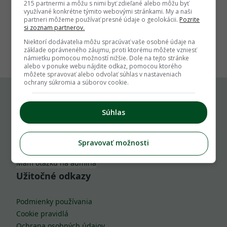
215 partnermi a môžu s nimi byť zdieľané alebo môžu byť
využívané konkrétne týmito webovými stránkami. My a naši
partneri môžeme používať presné údaje o geolokácii.
Pozrite
si zoznam partnerov.
1
Niektorí dodávatelia môžu spracúvať vaše osobné údaje na
základe oprávneného záujmu, proti ktorému môžete vzniesť
námietku pomocou možností nižšie. Dole na tejto stránke
alebo v ponuke webu nájdite odkaz, pomocou ktorého
môžete spravovať alebo odvolať súhlas v nastaveniach
ochrany súkromia a súborov cookie.
Komu môžeš napísať
Súhlas
info@zahrada.sk
Spravovať možnosti
Nahlás chybu
Mám otázku na admina
Užitočné odkazy
Podmienky používania
Cookie pravidlá
Ochrana osobných údajov