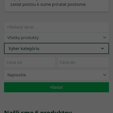
zaslat postou k sume priratat postovne.
Vyber kategóriu
Hľadať
Našli sme 6 produktov