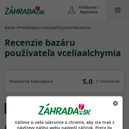
Prihlásenie /
Registrácia
Bazár
>
Predávajúci
>
vceliaalchymia
>
Recenzie
Recenzie
bazáru
používateľa vceliaalchymia
5.0
Priemerné hodnotenie
(1 hodnotenie)
+ Pridaj svoju recenziu
Vážime si vaše súkromie a chceme, aby ste mali z
Recenzie:
návštevy nášho webu najlepší zážitok. Preto by