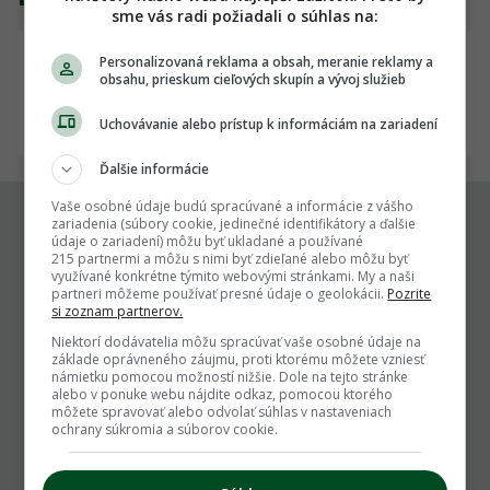
sme vás radi požiadali o súhlas na:
06.06.2018
miselaho
⭐⭐⭐⭐⭐
Personalizovaná reklama a obsah, meranie reklamy a
5/5
obsahu, prieskum cieľových skupín a vývoj služieb
Veľká spokojnosť, rýchle dodanie,
odporúčam.
Uchovávanie alebo prístup k informáciám na zariadení
Ďalšie informácie
Vaše osobné údaje budú spracúvané a informácie z vášho
zariadenia (súbory cookie, jedinečné identifikátory a ďalšie
údaje o zariadení) môžu byť ukladané a používané
Komu môžeš napísať
215 partnermi a môžu s nimi byť zdieľané alebo môžu byť
využívané konkrétne týmito webovými stránkami. My a naši
partneri môžeme používať presné údaje o geolokácii.
Pozrite
si zoznam partnerov.
info@zahrada.sk
Nahlás chybu
Niektorí dodávatelia môžu spracúvať vaše osobné údaje na
základe oprávneného záujmu, proti ktorému môžete vzniesť
Mám otázku na admina
námietku pomocou možností nižšie. Dole na tejto stránke
Užitočné odkazy
alebo v ponuke webu nájdite odkaz, pomocou ktorého
môžete spravovať alebo odvolať súhlas v nastaveniach
ochrany súkromia a súborov cookie.
Podmienky používania
Cookie pravidlá