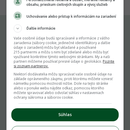
obsahu, prieskum cieľových skupín a vývoj služieb
Uchovávanie alebo prístup k informáciám na zariadení
Ďalšie informácie
Komu môžeš napísať
Vaše osobné údaje budú spracúvané a informácie z vášho
zariadenia (súbory cookie, jedinečné identifikátory a ďalšie
údaje o zariadení) môžu byť ukladané a používané
info@zahrada.sk
215 partnermi a môžu s nimi byť zdieľané alebo môžu byť
Nahlás chybu
využívané konkrétne týmito webovými stránkami. My a naši
partneri môžeme používať presné údaje o geolokácii.
Pozrite
Mám otázku na admina
si zoznam partnerov.
Užitočné odkazy
Niektorí dodávatelia môžu spracúvať vaše osobné údaje na
základe oprávneného záujmu, proti ktorému môžete vzniesť
námietku pomocou možností nižšie. Dole na tejto stránke
Podmienky používania
alebo v ponuke webu nájdite odkaz, pomocou ktorého
Cookie pravidlá
môžete spravovať alebo odvolať súhlas v nastaveniach
ochrany súkromia a súborov cookie.
Ochrana osobných údajov
Zoznam používateľov
Inzercia
Súhlas
inzercia@zahrada.sk