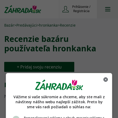
Prihlásenie /
Registrácia
Bazár
>
Predávajúci
>
hronkanka
>
Recenzie
Recenzie
bazáru
používateľa hronkanka
+ Pridaj svoju recenziu
Recenzie:
Nenašli sa žiadne ďalšie recenzie
Vážime si vaše súkromie a chceme, aby ste mali z
návštevy nášho webu najlepší zážitok. Preto by
sme vás radi požiadali o súhlas na:
Personalizovaná reklama a obsah, meranie reklamy a