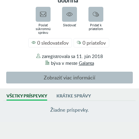
dobrina
Poslať
Sledovať
Pridať k
súkromnú
priateľom
správu
0 sledovateľov
0 priateľov
zaregistrovala sa
11. jún 2018
býva v
meste
Galanta
Zobraziť viac informácií
VŠETKY PRÍSPEVKY
KRÁTKE SPRÁVY
AKTIVITA
0 príspevkov vo fotoblogoch
Žiadne príspevky.
21 príspevkov vo fóre
0 inzerátov
SKUPINY