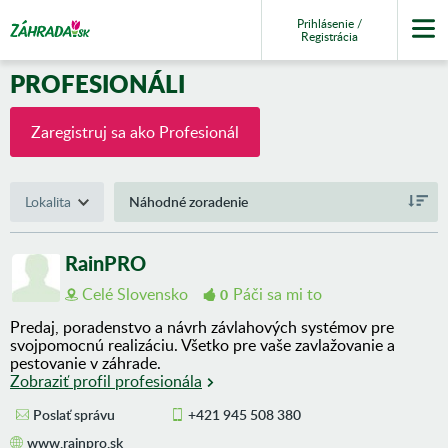
Prihlásenie /
Registrácia
PROFESIONÁLI
Zaregistruj sa ako Profesionál
Lokalita
RainPRO
Celé Slovensko
Páči sa mi to
0
Predaj, poradenstvo a návrh závlahových systémov pre
svojpomocnú realizáciu. Všetko pre vaše zavlažovanie a
pestovanie v záhrade.
Zobraziť profil profesionála
Poslať správu
+421 945 508 380
www.rainpro.sk