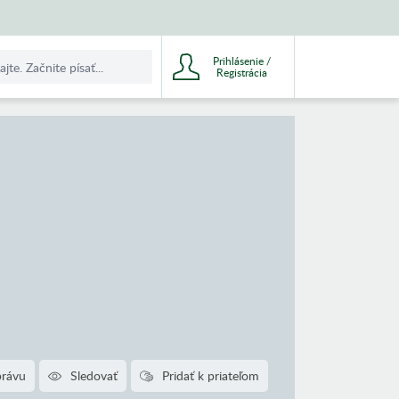
Prihlásenie /
Registrácia
právu
Sledovať
Pridať k priateľom