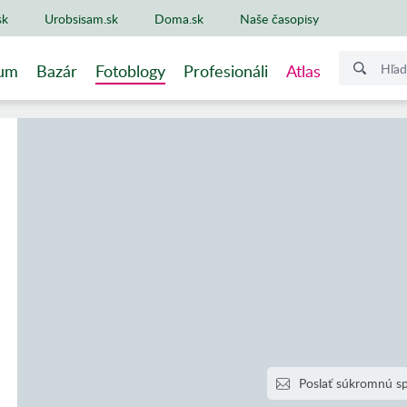
sk
Urobsisam.sk
Doma.sk
Naše časopisy
um
Bazár
Fotoblogy
Profesionáli
Atlas
Poslať súkromnú s