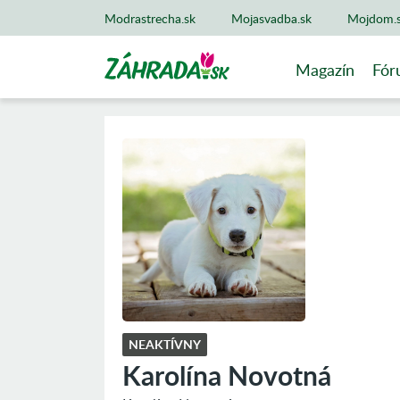
Modrastrecha.sk
Mojasvadba.sk
Mojdom.
Magazín
Fór
NEAKTÍVNY
Karolína Novotná