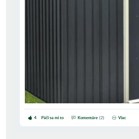
4
Páči sa mi to
Komentáre
(
2
)
viac