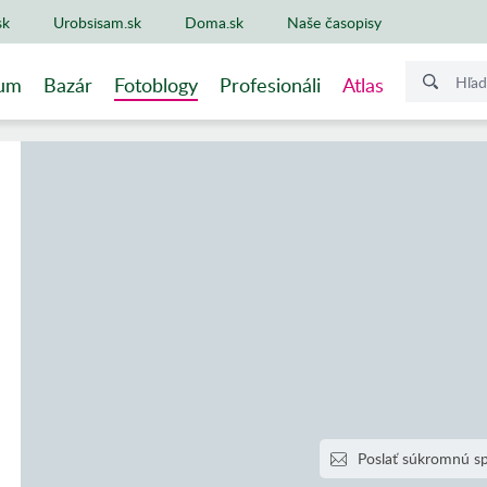
sk
Urobsisam.sk
Doma.sk
Naše časopisy
um
Bazár
Fotoblogy
Profesionáli
Atlas
Poslať súkromnú s