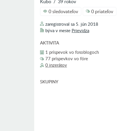
Kubo
/
39 rokov
0 sledovateľov
0 priateľov
zaregistroval sa
5. jún 2018
býva v
meste
Prievidza
AKTIVITA
1 príspevok vo fotoblogoch
77 príspevkov vo fóre
0 inzerátov
SKUPINY