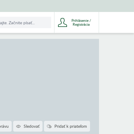
Prihlásenie /
Registrácia
právu
Sledovať
Pridať k priateľom