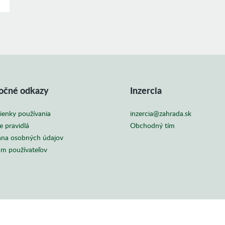
očné odkazy
Inzercia
enky používania
inzercia@zahrada.sk
e pravidlá
Obchodný tím
na osobných údajov
m používateľov