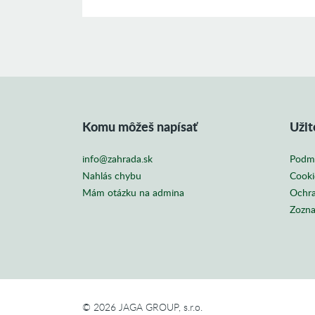
Komu môžeš napísať
Užit
info@zahrada.sk
Podmi
Nahlás chybu
Cooki
Mám otázku na admina
Ochra
Zozna
© 2026 JAGA GROUP, s.r.o.