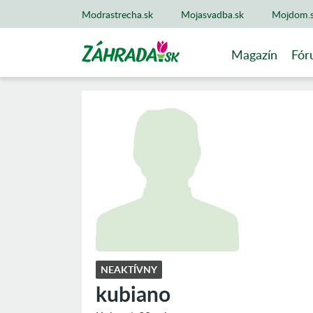
Modrastrecha.sk
Mojasvadba.sk
Mojdom.
Magazín
Fór
NEAKTÍVNY
kubiano