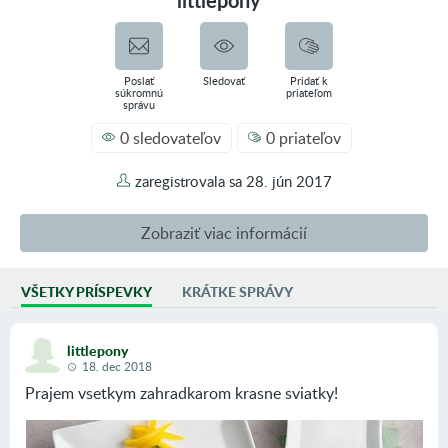
littlepony
Poslať
Sledovať
Pridať k
súkromnú
priateľom
správu
0 sledovateľov
0 priateľov
zaregistrovala sa
28. jún 2017
Zobraziť viac informácií
VŠETKY PRÍSPEVKY
KRÁTKE SPRÁVY
AKTIVITA
1 príspevok vo fotoblogoch
littlepony
503 príspevkov vo fóre
18. dec 2018
0 inzerátov
Prajem vsetkym zahradkarom krasne sviatky!
SKUPINY