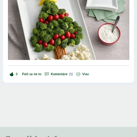
3
Páči sa mi to
Komentáre
(
1
)
viac