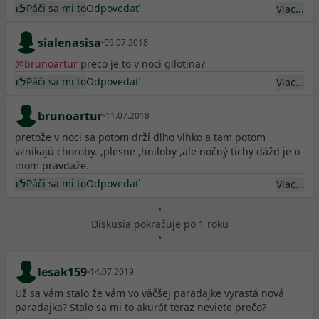
Páči sa mi to
Odpovedať
Viac...
sialenasisa
09.07.2018
@
brunoartur
preco je to v noci gilotina?
Páči sa mi to
Odpovedať
Viac...
brunoartur
11.07.2018
pretože v noci sa potom drží dlho vlhko a tam potom
vznikajú choroby. ,plesne ,hniloby ,ale nočný tichy dážd je o
inom pravdaže.
Páči sa mi to
Odpovedať
Viac...
•
Diskusia pokračuje po 1 roku
•
lesak159
14.07.2019
Už sa vám stalo že vám vo väčšej paradajke vyrastá nová
paradajka? Stalo sa mi to akurát teraz neviete prečo?