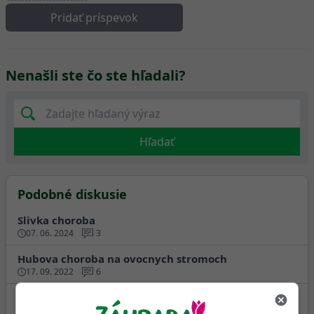
Pridať príspevok
Nenašli ste čo ste hľadali?
Hľadať
Podobné diskusie
Slivka choroba
07. 06. 2024
3
Hubova choroba na ovocnych stromoch
17. 09. 2022
6
Choroba ruží - usychanie
30. 08. 2022
4