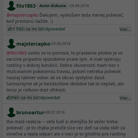
filo1863
Autor diskusie
29.06.2018
@
majstercapko
Ďakujem, vyskúšam teda menej polievať,
keď prestanú dažde. :)
1
Páči sa mi to
Odpovedať
Viac...
majstercapko
29.06.2018
@
filo1863
uvidis ze to pomoze, to praskanie plodov je vo
vacsine pripadov sposobene prave tym. A inak vyzeraju
rastliny v dobrej kondicii. Dobre skusenosti mam tiez s
mulcovanim pokosenou travou, potom netreba polievat
naozaj takmer vobec ak sa obcas vyskytne dazd.
Samozrejme ak je bezdazdove obdobie tak to neplati, ale
teraz je celkovo dost vlhkosti.
Páči sa mi to
Odpovedať
Viac...
brunoartur
08.07.2018
Iba malá reakcia--- veľa ľudí si domýšla že večer treba
polievať . je to chyba pretože síce cez deň sa voda skôr za
slnečna a tepla odparí ale v noci je to giloťína pre rastliny.