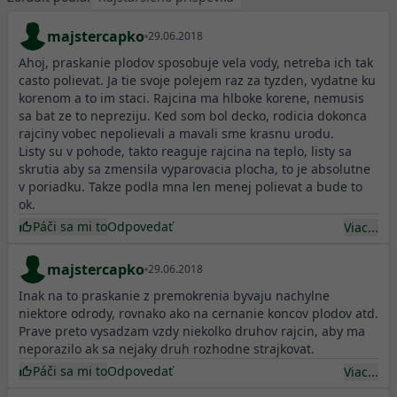
majstercapko
29.06.2018
Ahoj, praskanie plodov sposobuje vela vody, netreba ich tak
casto polievat. Ja tie svoje polejem raz za tyzden, vydatne ku
korenom a to im staci. Rajcina ma hlboke korene, nemusis
sa bat ze to nepreziju. Ked som bol decko, rodicia dokonca
rajciny vobec nepolievali a mavali sme krasnu urodu.
Listy su v pohode, takto reaguje rajcina na teplo, listy sa
skrutia aby sa zmensila vyparovacia plocha, to je absolutne
v poriadku. Takze podla mna len menej polievat a bude to
ok.
Páči sa mi to
Odpovedať
Viac...
majstercapko
29.06.2018
Inak na to praskanie z premokrenia byvaju nachylne
niektore odrody, rovnako ako na cernanie koncov plodov atd.
Prave preto vysadzam vzdy niekolko druhov rajcin, aby ma
neporazilo ak sa nejaky druh rozhodne strajkovat.
Páči sa mi to
Odpovedať
Viac...