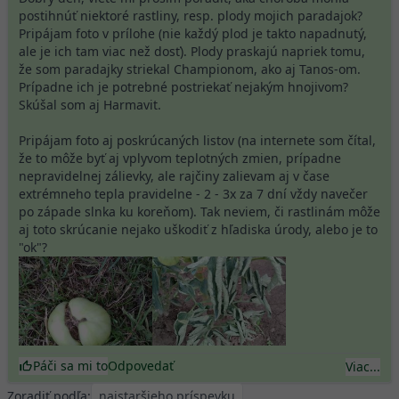
postihnúť niektoré rastliny, resp. plody mojich paradajok?
Pripájam foto v prílohe (nie každý plod je takto napadnutý,
ale je ich tam viac než dosť). Plody praskajú napriek tomu,
že som paradajky striekal Championom, ako aj Tanos-om.
Prípadne ich je potrebné postriekať nejakým hnojivom?
Skúšal som aj Harmavit.
Pripájam foto aj poskrúcaných listov (na internete som čítal,
že to môže byť aj vplyvom teplotných zmien, prípadne
nepravidelnej zálievky, ale rajčiny zalievam aj v čase
extrémneho tepla pravidelne - 2 - 3x za 7 dní vždy navečer
po západe slnka ku koreňom). Tak neviem, či rastlinám môže
aj toto skrúcanie nejako uškodiť z hľadiska úrody, alebo je to
"ok"?
Páči sa mi to
Odpovedať
Viac...
Zoradiť podľa: