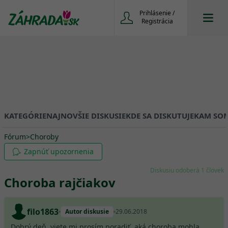
Prihlásenie /
Registrácia
KATEGÓRIE
NAJNOVŠIE DISKUSIE
KDE SA DISKUTUJE
KAM SOM
Fórum
>
Choroby
Zapnúť upozornenia
Diskusiu odoberá 1 človek
Choroba rajčiakov
filo1863
Autor diskusie
29.06.2018
Dobrý deň, viete mi prosím poradiť, aká choroba mohla