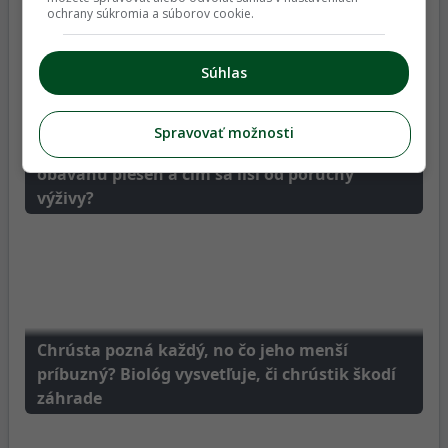
Najnovšie články z Magazínu
ochrany súkromia a súborov cookie.
Súhlas
Spravovať možnosti
Hnedožlté škvrny na rajčinách: Ako spoznať
obávanú pleseň a čím sa líši od poruchy
výživy?
Chrústa pozná každý, no čo jeho menší
príbuzný? Biológ vysvetľuje, či chrústik škodí
záhrade