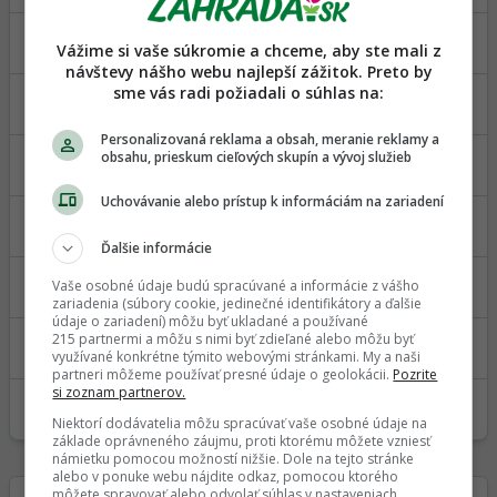
Hruška wiliamsova - aká je to choroba?
Vážime si vaše súkromie a chceme, aby ste mali z
18. 04. 2022
5
návštevy nášho webu najlepší zážitok. Preto by
sme vás radi požiadali o súhlas na:
choroba uhoriek
01. 08. 2021
6
Personalizovaná reklama a obsah, meranie reklamy a
Choroba Hrušky
obsahu, prieskum cieľových skupín a vývoj služieb
11. 09. 2020
2
Uchovávanie alebo prístup k informáciám na zariadení
choroba brestu
11. 05. 2020
8
Ďalšie informácie
Choroba listov papriky
Vaše osobné údaje budú spracúvané a informácie z vášho
05. 05. 2020
4
zariadenia (súbory cookie, jedinečné identifikátory a ďalšie
údaje o zariadení) môžu byť ukladané a používané
Choroba rajčiakov?
215 partnermi a môžu s nimi byť zdieľané alebo môžu byť
využívané konkrétne týmito webovými stránkami. My a naši
16. 07. 2019
13
partneri môžeme používať presné údaje o geolokácii.
Pozrite
si zoznam partnerov.
Choroba rajčín a baklažánu
12. 05. 2019
23
Niektorí dodávatelia môžu spracúvať vaše osobné údaje na
základe oprávneného záujmu, proti ktorému môžete vzniesť
námietku pomocou možností nižšie. Dole na tejto stránke
alebo v ponuke webu nájdite odkaz, pomocou ktorého
môžete spravovať alebo odvolať súhlas v nastaveniach