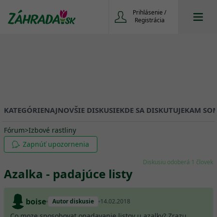
Prihlásenie /
Registrácia
KATEGÓRIE
NAJNOVŠIE DISKUSIE
KDE SA DISKUTUJE
KAM SOM
Fórum
>
Izbové rastliny
Zapnúť upozornenia
Diskusiu odoberá 1 človek
Azalka - padajúce listy
boise
Autor diskusie
14.02.2018
Co moze sposobovat opadavanie listov u azalky? Zrazu