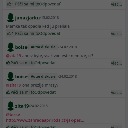
1
Páči sa mi to
Odpovedať
Viac...
janazjarku
15.02.2018
Mamke tak opadla ked ju preliala
1
Páči sa mi to
Odpovedať
Viac...
boise
Autor diskusie
24.02.2018
@
zita19
ano v byte, vsak von este nemoze, ci?
Páči sa mi to
Odpovedať
Viac...
boise
Autor diskusie
24.02.2018
@
zita19
ona prezije mrazy?
Páči sa mi to
Odpovedať
Viac...
zita19
24.02.2018
@
boise
http://www.zahradaapriroda.cz/jak-pes...
Páči sa mi to
Odpovedať
Viac...