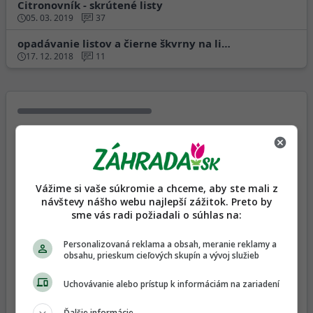
Citronovník - skrútené listy
05. 03. 2019
37
opadávanie listov a čierne škvrny na li…
17. 12. 2018
11
Najnovšie články z Magazínu
Vážime si vaše súkromie a chceme, aby ste mali z
návštevy nášho webu najlepší zážitok. Preto by
sme vás radi požiadali o súhlas na:
Pustite sa do množenia vždyzelených
listnáčov. Teraz je na to vhodný čas!
Personalizovaná reklama a obsah, meranie reklamy a
obsahu, prieskum cieľových skupín a vývoj služieb
Uchovávanie alebo prístup k informáciám na zariadení
Ďalšie informácie