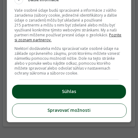
Vaše osobné údaje budú spracúvané a informácie z vášho
Zlaté žltnutie viniča sa šíri Slovenskom. Čo si
zariadenia (súbory cookie, jedinečné identifikátory a ďalšie
údaje o zariadení) môžu byť ukladané a používané
treba všímať a čo musí urobiť aj bežný
215 partnermi a môžu s nimi byť zdieľané alebo môžu byť
záhradkár?
využívané konkrétne týmito webovými stránkami. My a naši
partneri môžeme používať presné údaje o geolokácii.
Pozrite
si zoznam partnerov.
Niektorí dodávatelia môžu spracúvať vaše osobné údaje na
základe oprávneného záujmu, proti ktorému môžete vzniesť
námietku pomocou možností nižšie. Dole na tejto stránke
alebo v ponuke webu nájdite odkaz, pomocou ktorého
môžete spravovať alebo odvolať súhlas v nastaveniach
ochrany súkromia a súborov cookie.
Chrumkavé rýchlokvasené uhorky? Vyhnite sa
častým chybám a stavte na trik našich
Súhlas
babičiek
Archív článkov
Spravovať možnosti
Najnovšie články z Magazínu