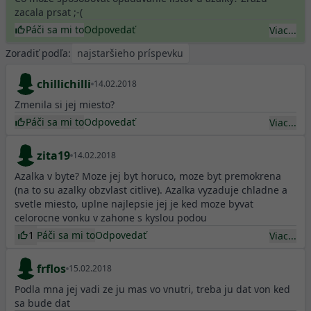
zacala prsat ;-(
Páči sa mi to
Odpovedať
Viac...
Zoradiť podľa:
chillichilli
14.02.2018
Zmenila si jej miesto?
Páči sa mi to
Odpovedať
Viac...
zita19
14.02.2018
Azalka v byte? Moze jej byt horuco, moze byt premokrena
(na to su azalky obzvlast citlive). Azalka vyzaduje chladne a
svetle miesto, uplne najlepsie jej je ked moze byvat
celorocne vonku v zahone s kyslou podou
1
Páči sa mi to
Odpovedať
Viac...
frflos
15.02.2018
Podla mna jej vadi ze ju mas vo vnutri, treba ju dat von ked
sa bude dat