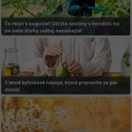
Čo rezať v auguste? Udržte rastliny v kondícii, no
na tieto druhy radšej nesiahajte!
3 letné bylinkové nápoje, ktoré pripravíte za pár
minút