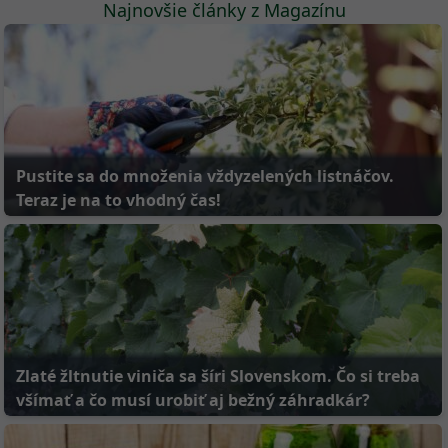
Pustite sa do množenia vždyzelených listnáčov.
Teraz je na to vhodný čas!
Zlaté žltnutie viniča sa šíri Slovenskom. Čo si treba
všímať a čo musí urobiť aj bežný záhradkár?