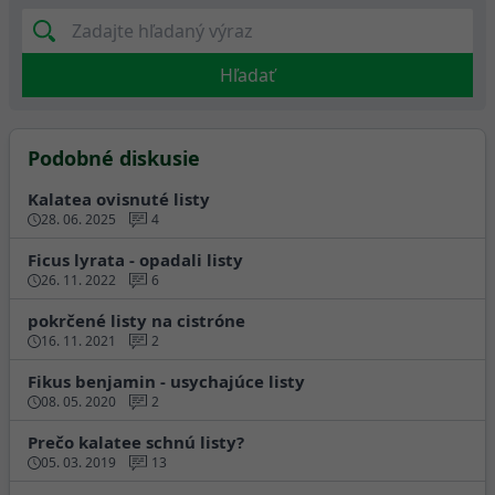
Hľadať
Podobné diskusie
Kalatea ovisnuté listy
28. 06. 2025
4
Ficus lyrata - opadali listy
26. 11. 2022
6
pokrčené listy na cistróne
16. 11. 2021
2
Fikus benjamin - usychajúce listy
08. 05. 2020
2
Prečo kalatee schnú listy?
05. 03. 2019
13