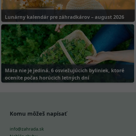
Lunárny kalendár pre záhradkárov – august 2026
Mäta nie je jediná. 6 osviežujúcich byliniek, ktoré
oceníte počas horúcich letných dní
Komu môžeš napísať
info@zahrada.sk
Nahlás chybu
Mám otázku na admina