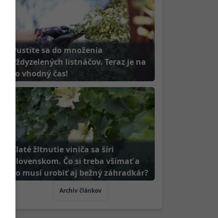
Pustite sa do množenia
vždyzelených listnáčov. Teraz je na
to vhodný čas!
Zlaté žltnutie viniča sa šíri
Slovenskom. Čo si treba všímať a
čo musí urobiť aj bežný záhradkár?
Archív článkov