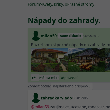
Fórum
>
Kvety, kríky, okrasné stromy
Nápady do zahrady.
milan59
Autor diskusie
30.05.2019
Pozrel som si pekné nápady do zahrady, m
1
Páči sa mi to
Odpovedať
Zoradiť podľa:
zahradkarvlado
30.05.2019
@
milan59
zaujimave, ucesane, mna viac ber