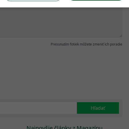
Presunutím fotiek môžete zmeniť ich poradie
Hľadať
Najnovšie články z Magazínu