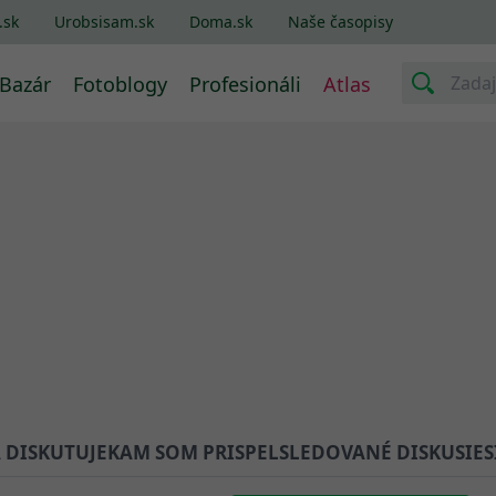
.sk
Urobsisam.sk
Doma.sk
Naše časopisy
Bazár
Fotoblogy
Profesionáli
Atlas
A DISKUTUJE
KAM SOM PRISPEL
SLEDOVANÉ DISKUSIE
S