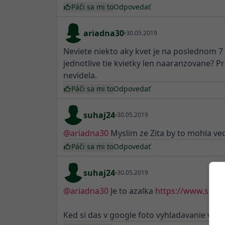
Páči sa mi to
Odpovedať
ariadna30
30.05.2019
Neviete niekto aky kvet je na poslednom 7 
jednotlive tie kvietky len naaranzovane? 
nevidela.
Páči sa mi to
Odpovedať
suhaj24
30.05.2019
@
ariadna30
Myslim ze Zita by to mohla ved
Páči sa mi to
Odpovedať
suhaj24
30.05.2019
@
ariadna30
Je to azalka
https://www.skh.co
Ked si das v google foto vyhladavanie v ob