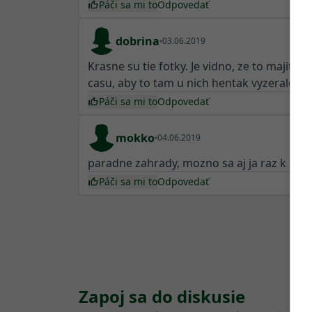
Páči sa mi to
Odpovedať
dobrina
03.06.2019
Krasne su tie fotky. Je vidno, ze to majitel
casu, aby to tam u nich hentak vyzeralo
Páči sa mi to
Odpovedať
mokko
04.06.2019
paradne zahrady, mozno sa aj ja raz k nim
Páči sa mi to
Odpovedať
Zapoj sa do diskusie