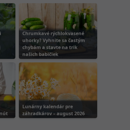
i
Chrumkavé rýchlokvasené
uhorky? Vyhnite sa častým
j
chybám a stavte na trik
našich babičiek
Lunárny kalendár pre
inút
záhradkárov – august 2026