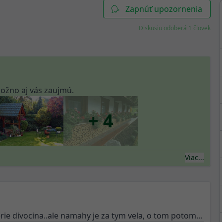
Zapnúť upozornenia
Diskusiu odoberá 1 človek
ožno aj vás zaujmú.
+ 4
Viac...
ie divocina..ale namahy je za tym vela, o tom potom...