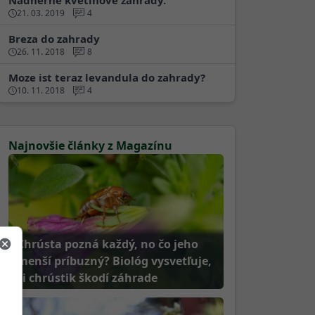
Nádherné kvetinové záhrady.
21. 03. 2019
4
Breza do zahrady
26. 11. 2018
8
Moze ist teraz levandula do zahrady?
10. 11. 2018
4
Najnovšie články z Magazínu
Chrústa pozná každý, no čo jeho
menší príbuzný? Biológ vysvetľuje,
či chrústik škodí záhrade