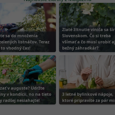
Zlaté žltnutie viniča sa šír
ite sa do množenia
Slovenskom. Čo si treba
elených listnáčov. Teraz
všímať a čo musí urobiť a
 to vhodný čas!
bežný záhradkár?
ezať v auguste? Udržte
iny v kondícii, no na tieto
3 letné bylinkové nápoje,
y radšej nesiahajte!
ktoré pripravíte za pár m