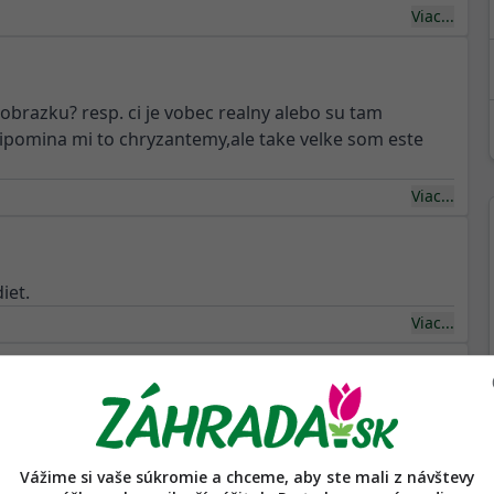
Viac...
obrazku? resp. ci je vobec realny alebo su tam
Pripomina mi to chryzantemy,ale take velke som este
Viac...
iet.
Viac...
m/thedirt/all-about...
razkoch a nahras tam tu fotku ukaze ti zdroje.
Vážime si vaše súkromie a chceme, aby ste mali z návštevy