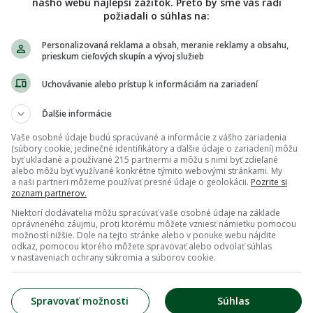
nášho webu najlepší zážitok. Preto by sme vás radi
Viac...
požiadali o súhlas na:
Personalizovaná reklama a obsah, meranie reklamy a obsahu,
prieskum cieľových skupín a vývoj služieb
ov bavi a venovali tomu asi dost velke mnozstvosil a
Uchovávanie alebo prístup k informáciám na zariadení
Viac...
Ďalšie informácie
Vaše osobné údaje budú spracúvané a informácie z vášho zariadenia
(súbory cookie, jedinečné identifikátory a ďalšie údaje o zariadení) môžu
byť ukladané a používané 215 partnermi a môžu s nimi byť zdieľané
 s tou svojou aspon trocha proiblizim
alebo môžu byť využívané konkrétne týmito webovými stránkami. My
a naši partneri môžeme používať presné údaje o geolokácii.
Pozrite si
Viac...
zoznam partnerov.
Nahlásiť nevhodnú diskusiu
Niektorí dodávatelia môžu spracúvať vaše osobné údaje na základe
oprávneného záujmu, proti ktorému môžete vzniesť námietku pomocou
možností nižšie. Dole na tejto stránke alebo v ponuke webu nájdite
odkaz, pomocou ktorého môžete spravovať alebo odvolať súhlas
1
v nastaveniach ochrany súkromia a súborov cookie.
Spravovať možnosti
Súhlas