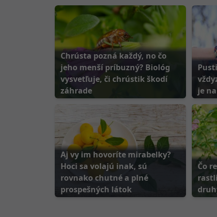
Chrústa pozná každý, no čo
jeho menší príbuzný? Biológ
Pust
vysvetľuje, či chrústik škodí
vždyz
záhrade
je na
Aj vy im hovoríte mirabelky?
Hoci sa volajú inak, sú
Čo r
rovnako chutné a plné
rastl
prospešných látok
druh