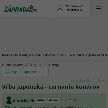
Prihlásenie /
Registrácia
KATEGÓRIE
NAJNOVŠIE DISKUSIE
KDE SA DISKUTUJE
KAM SOM
Fórum
>
Kvety, kríky, okrasné stromy
Zapnúť upozornenia
Diskusiu odoberá 1 človek
Vŕba japonská - černanie konárov
miroslav46
Autor diskusie
13.12.2023
Zdravím, vie niekto poradiť, alebo vysvetliť, čo sa deje s