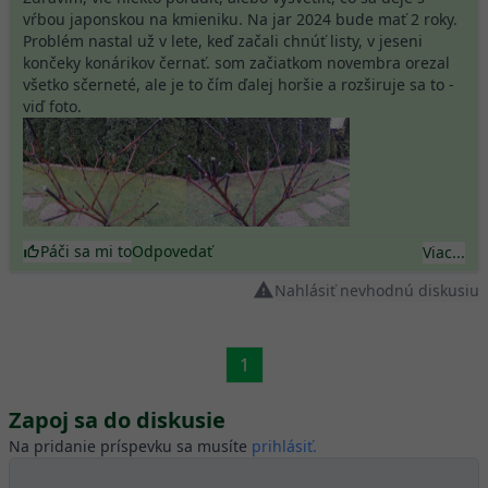
vŕbou japonskou na kmieniku. Na jar 2024 bude mať 2 roky.
Problém nastal už v lete, keď začali chnúť listy, v jeseni
končeky konárikov černať. som začiatkom novembra orezal
všetko sčerneté, ale je to čím ďalej horšie a rozširuje sa to -
viď foto.
Páči sa mi to
Odpovedať
Viac...
Nahlásiť nevhodnú diskusiu
1
Zapoj sa do diskusie
Na pridanie príspevku sa musíte
prihlásiť.