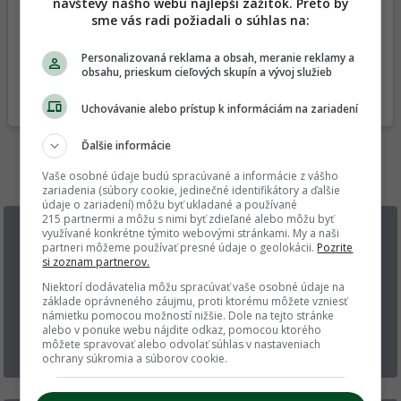
návštevy nášho webu najlepší zážitok. Preto by
sme vás radi požiadali o súhlas na:
Personalizovaná reklama a obsah, meranie reklamy a
obsahu, prieskum cieľových skupín a vývoj služieb
Uchovávanie alebo prístup k informáciám na zariadení
Ďalšie informácie
Vaše osobné údaje budú spracúvané a informácie z vášho
zariadenia (súbory cookie, jedinečné identifikátory a ďalšie
údaje o zariadení) môžu byť ukladané a používané
215 partnermi a môžu s nimi byť zdieľané alebo môžu byť
využívané konkrétne týmito webovými stránkami. My a naši
partneri môžeme používať presné údaje o geolokácii.
Pozrite
si zoznam partnerov.
Niektorí dodávatelia môžu spracúvať vaše osobné údaje na
základe oprávneného záujmu, proti ktorému môžete vzniesť
námietku pomocou možností nižšie. Dole na tejto stránke
alebo v ponuke webu nájdite odkaz, pomocou ktorého
môžete spravovať alebo odvolať súhlas v nastaveniach
ochrany súkromia a súborov cookie.