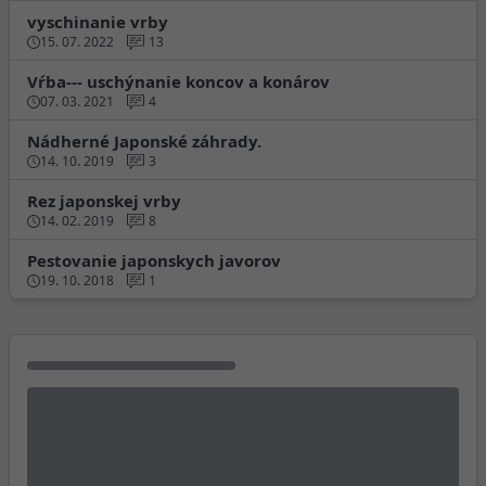
vyschinanie vrby
15. 07. 2022
13
Vŕba--- uschýnanie koncov a konárov
07. 03. 2021
4
Nádherné Japonské záhrady.
14. 10. 2019
3
Rez japonskej vrby
14. 02. 2019
8
Pestovanie japonskych javorov
19. 10. 2018
1