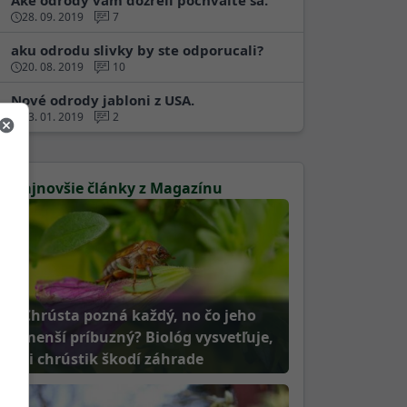
Aké odrody vám dozreli pochválte sa.
28. 09. 2019
7
aku odrodu slivky by ste odporucali?
20. 08. 2019
10
Nové odrody jabloni z USA.
23. 01. 2019
2
Najnovšie články z Magazínu
Chrústa pozná každý, no čo jeho
menší príbuzný? Biológ vysvetľuje,
či chrústik škodí záhrade