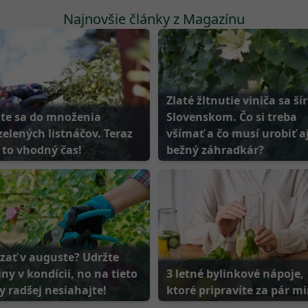
Najnovšie články z Magazínu
Zlaté žltnutie viniča sa šír
ite sa do množenia
Slovenskom. Čo si treba
elených listnáčov. Teraz
všímať a čo musí urobiť a
 to vhodný čas!
bežný záhradkár?
ezať v auguste? Udržte
iny v kondícii, no na tieto
3 letné bylinkové nápoje,
y radšej nesiahajte!
ktoré pripravíte za pár m