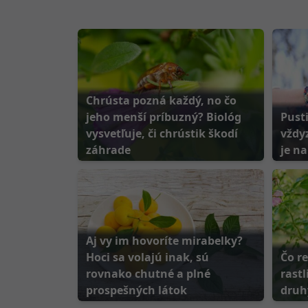
Chrústa pozná každý, no čo
jeho menší príbuzný? Biológ
Pust
vysvetľuje, či chrústik škodí
vždyz
záhrade
je na
Aj vy im hovoríte mirabelky?
Hoci sa volajú inak, sú
Čo r
rovnako chutné a plné
rastl
prospešných látok
druh