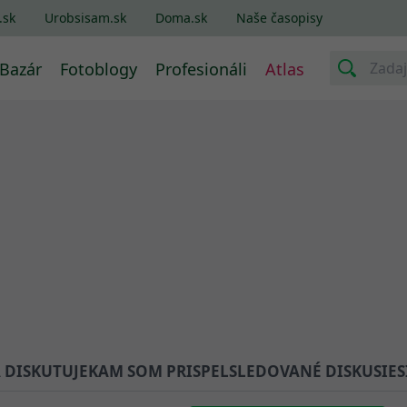
.sk
Urobsisam.sk
Doma.sk
Naše časopisy
Bazár
Fotoblogy
Profesionáli
Atlas
A DISKUTUJE
KAM SOM PRISPEL
SLEDOVANÉ DISKUSIE
S