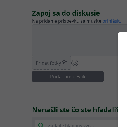
Zapoj sa do diskusie
Na pridanie príspevku sa musíte
prihlásiť.
Pridať fotky
Pridať príspevok
Nenašli ste čo ste hľadali?