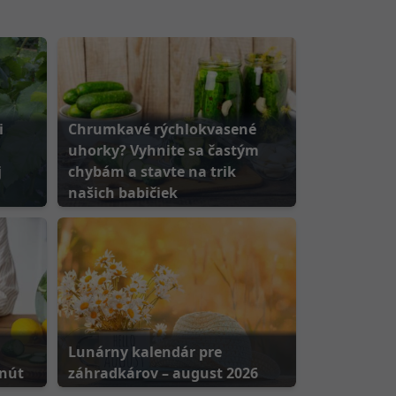
i
Chrumkavé rýchlokvasené
uhorky? Vyhnite sa častým
j
chybám a stavte na trik
našich babičiek
Lunárny kalendár pre
inút
záhradkárov – august 2026