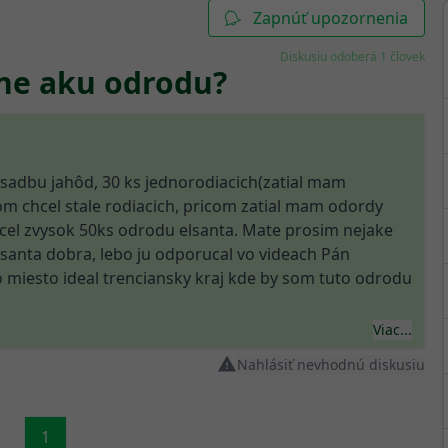
Zapnúť upozornenia
Diskusiu odoberá 1 človek
dne aku odrodu?
ysadbu jahôd, 30 ks jednorodiacich(zatial mam
m chcel stale rodiacich, pricom zatial mam odordy
hcel zvysok 50ks odrodu elsanta. Mate prosim nejake
santa dobra, lebo ju odporucal vo videach Pán
 miesto ideal trenciansky kraj kde by som tuto odrodu
Viac...
Nahlásiť nevhodnú diskusiu
1