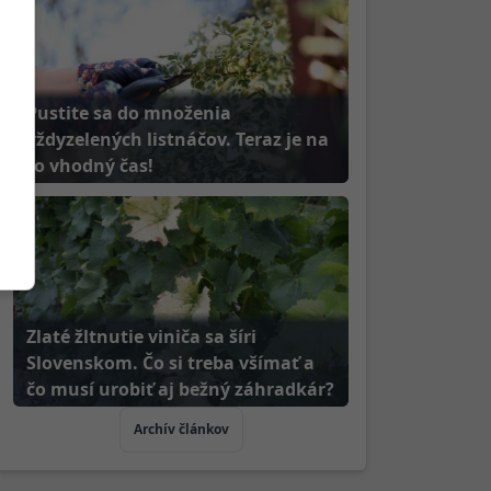
Pustite sa do množenia
vždyzelených listnáčov. Teraz je na
to vhodný čas!
Zlaté žltnutie viniča sa šíri
Slovenskom. Čo si treba všímať a
čo musí urobiť aj bežný záhradkár?
Archív článkov