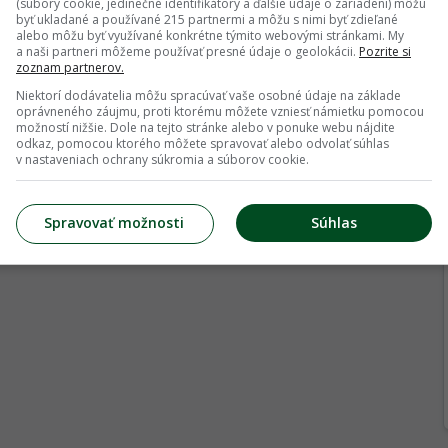
(súbory cookie, jedinečné identifikátory a ďalšie údaje o zariadení) môžu
byť ukladané a používané 215 partnermi a môžu s nimi byť zdieľané
alebo môžu byť využívané konkrétne týmito webovými stránkami. My
a naši partneri môžeme používať presné údaje o geolokácii.
Pozrite si
zoznam partnerov.
Niektorí dodávatelia môžu spracúvať vaše osobné údaje na základe
oprávneného záujmu, proti ktorému môžete vzniesť námietku pomocou
možností nižšie. Dole na tejto stránke alebo v ponuke webu nájdite
odkaz, pomocou ktorého môžete spravovať alebo odvolať súhlas
v nastaveniach ochrany súkromia a súborov cookie.
Spravovať možnosti
Súhlas