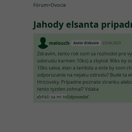
Fórum
>
Ovocie
Jahody elsanta pripa
melouch
Autor diskusie
23.04.2023
Zdravím, tento rok som sa rozhodol pre v
odorudu karmen 10ks) a zbytok 90ks by so
10ks salva, elan a lambda a este by som c
odporucanie na nejaku odrodu? Bude ta el
Hricovsky. Prípadne poznate stranku alebo
tento tyzden zohnal? Vdaka
Páči sa mi to
Odpovedať