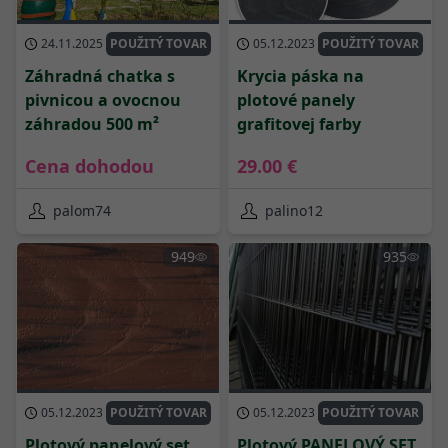
24.11.2025
POUŽITÝ TOVAR
05.12.2023
POUŽITÝ TOVAR
Záhradná chatka s
Krycia páska na
pivnicou a ovocnou
plotové panely
záhradou 500 m²
grafitovej farby
Cena dohodou
29.00 €
palom74
palino12
949
935
05.12.2023
POUŽITÝ TOVAR
05.12.2023
POUŽITÝ TOVAR
Plotový panelový set
Plotový PANELOVÝ SET