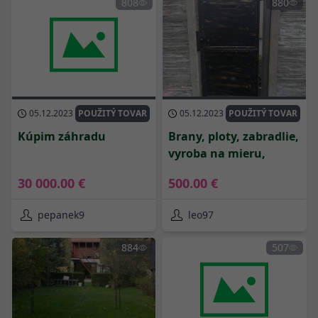
808
880
05.12.2023
POUŽITÝ TOVAR
05.12.2023
POUŽITÝ TOVAR
Kúpim záhradu
Brany, ploty, zabradlie,
vyroba na mieru,
30 000.00 €
500.00 €
pepanek9
leo97
884
507