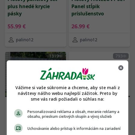
plus hnedé krycie
Panel stĺpik
pásky
príslušenstvo
55.99 €
26.99 €
palino12
palino12
1319
793
Vážime si vaše súkromie a chceme, aby ste mali z
návštevy nášho webu najlepší zážitok. Preto by
sme vás radi požiadali o súhlas na:
05.12.2023
POUŽITÝ TOVAR
05.12.2023
POUŽITÝ TOVAR
Personalizovaná reklama a obsah, meranie reklamy a
Plotový panelový set
t1
obsahu, prieskum cieľových skupín a vývoj služieb
plus grafitové krycie
pásky
Uchovávanie alebo prístup k informáciám na zariadení