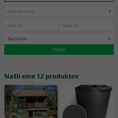
Vyberte okres
Hľadať
Našli sme 12 produktov
229
1545