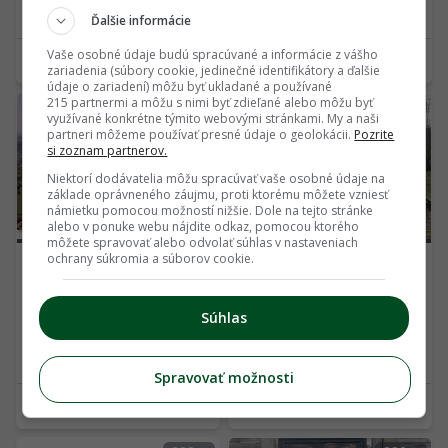
55.99 €
123.00 €
Ďalšie informácie
Vaše osobné údaje budú spracúvané a informácie z vášho
palino12
beo00
zariadenia (súbory cookie, jedinečné identifikátory a ďalšie
údaje o zariadení) môžu byť ukladané a používané
215 partnermi a môžu s nimi byť zdieľané alebo môžu byť
750
813
využívané konkrétne týmito webovými stránkami. My a naši
partneri môžeme používať presné údaje o geolokácii.
Pozrite
si zoznam partnerov.
Niektorí dodávatelia môžu spracúvať vaše osobné údaje na
základe oprávneného záujmu, proti ktorému môžete vzniesť
námietku pomocou možností nižšie. Dole na tejto stránke
alebo v ponuke webu nájdite odkaz, pomocou ktorého
môžete spravovať alebo odvolať súhlas v nastaveniach
ochrany súkromia a súborov cookie.
05.12.2023
POUŽITÝ TOVAR
05.12.2023
POUŽITÝ TOVAR
PREDAM REKREACNY
záhrada s murovanou
Súhlas
POZEMOK...
chatkou
30 000.00 €
22 900.00 €
Spravovať možnosti
milan_trnavsky
henrieta_ikasova