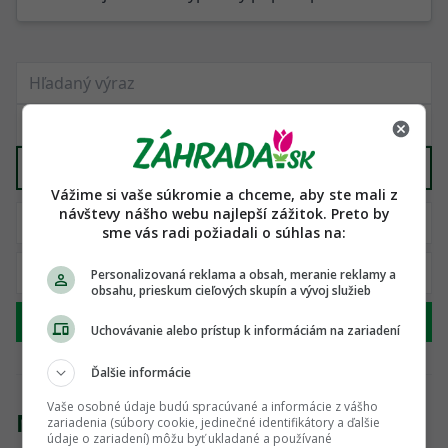
Bazény a príslušenstvo
X
Vážime si vaše súkromie a chceme, aby ste mali z
návštevy nášho webu najlepší zážitok. Preto by
sme vás radi požiadali o súhlas na:
Personalizovaná reklama a obsah, meranie reklamy a
obsahu, prieskum cieľových skupín a vývoj služieb
Hľadať
Uchovávanie alebo prístup k informáciám na zariadení
Ďalšie informácie
Vaše osobné údaje budú spracúvané a informácie z vášho
Nenašli sme žiadny produkt
zariadenia (súbory cookie, jedinečné identifikátory a ďalšie
údaje o zariadení) môžu byť ukladané a používané