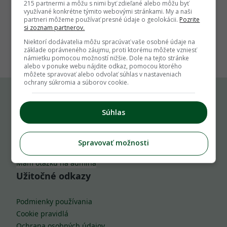
215 partnermi a môžu s nimi byť zdieľané alebo môžu byť
využívané konkrétne týmito webovými stránkami. My a naši
partneri môžeme používať presné údaje o geolokácii.
Pozrite
si zoznam partnerov.
1
Niektorí dodávatelia môžu spracúvať vaše osobné údaje na
základe oprávneného záujmu, proti ktorému môžete vzniesť
námietku pomocou možností nižšie. Dole na tejto stránke
alebo v ponuke webu nájdite odkaz, pomocou ktorého
môžete spravovať alebo odvolať súhlas v nastaveniach
ochrany súkromia a súborov cookie.
Komu môžeš napísať
Súhlas
info@zahrada.sk
Spravovať možnosti
Nahlás chybu
Mám otázku na admina
Užitočné odkazy
Podmienky používania
Cookie pravidlá
Ochrana osobných údajov