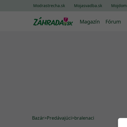
Modrastrecha.sk
Mojasvadba.sk
Mojdom
Magazín
Fórum
Bazár
>
Predávajúci
>
bralenaci