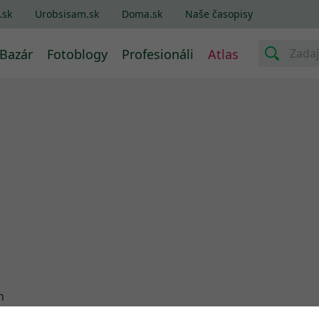
.sk
Urobsisam.sk
Doma.sk
Naše časopisy
Bazár
Fotoblogy
Profesionáli
Atlas
h