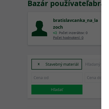
Bazár používateľa
brat
bratislavcanka_na_la
zoch
Počet inzerátov: 0
Počet hodnotení: 0
Stavebný materiál
X
Hľadať