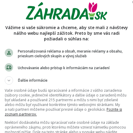
islavcanka_na_lazoch
Podmienky predaja používateľa
Vážime si vaše súkromie a chceme, aby ste mali z návštevy
Predávajúci nemá vyplnený popis a pravidlá.
nášho webu najlepší zážitok. Preto by sme vás radi
požiadali o súhlas na:
Personalizovaná reklama a obsah, meranie reklamy a obsahu,
prieskum cieľových skupín a vývoj služieb
Uchovávanie alebo prístup k informáciám na zariadení
Ďalšie informácie
Vaše osobné údaje budú spracúvané a informácie z vášho zariadenia
(súbory cookie, jedinečné identifikátory a ďalšie údaje o zariadení) môžu
byť ukladané a používané 215 partnermi a môžu s nimi byť zdieľané
alebo môžu byť využívané konkrétne týmito webovými stránkami. My
a naši partneri môžeme používať presné údaje o geolokácii.
Pozrite si
zoznam partnerov.
Niektorí dodávatelia môžu spracúvať vaše osobné údaje na základe
oprávneného záujmu, proti ktorému môžete vzniesť námietku pomocou
možností nižšie. Dole na tejto stránke alebo v ponuke webu nájdite