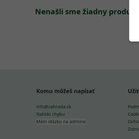
Nenašli sme žiadny produkt
Komu môžeš napísať
Uži
info@zahrada.sk
Podm
Nahlás chybu
Cooki
Mám otázku na admina
Ochr
Zozn