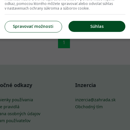
odkaz, pomocou ktorého môžete spravovať alebo odvolať súhlas
v nastaveniach ochrany súkromia a súborov cookie.
Spravovať možnosti
Súhlas
1
točné odkazy
Inzercia
ienky používania
inzercia@zahrada.sk
e pravidlá
Obchodný tím
ana osobných údajov
am používateľov