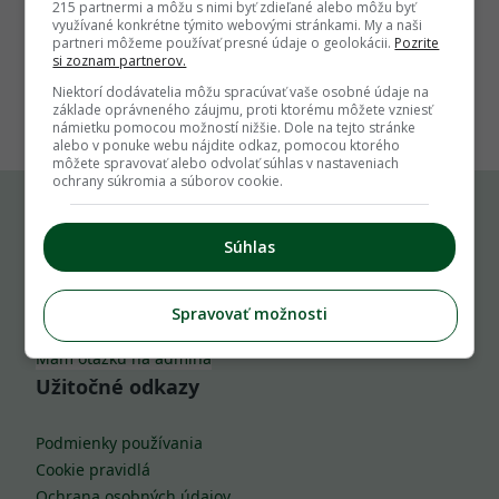
215 partnermi a môžu s nimi byť zdieľané alebo môžu byť
využívané konkrétne týmito webovými stránkami. My a naši
partneri môžeme používať presné údaje o geolokácii.
Pozrite
si zoznam partnerov.
1
Niektorí dodávatelia môžu spracúvať vaše osobné údaje na
základe oprávneného záujmu, proti ktorému môžete vzniesť
námietku pomocou možností nižšie. Dole na tejto stránke
alebo v ponuke webu nájdite odkaz, pomocou ktorého
môžete spravovať alebo odvolať súhlas v nastaveniach
ochrany súkromia a súborov cookie.
Komu môžeš napísať
Súhlas
info@zahrada.sk
Spravovať možnosti
Nahlás chybu
Mám otázku na admina
Užitočné odkazy
Podmienky používania
Cookie pravidlá
Ochrana osobných údajov