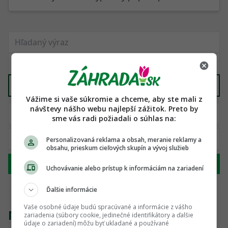
Dekorácie, kvetináče, nádoby
X
Vážime si vaše súkromie a chceme, aby ste mali z
návštevy nášho webu najlepší zážitok. Preto by
sme vás radi požiadali o súhlas na:
Personalizovaná reklama a obsah, meranie reklamy a
obsahu, prieskum cieľových skupín a vývoj služieb
Hľadať
Uchovávanie alebo prístup k informáciám na zariadení
Ďalšie informácie
Vaše osobné údaje budú spracúvané a informácie z vášho
Nenašli sme žiadny produkt
zariadenia (súbory cookie, jedinečné identifikátory a ďalšie
údaje o zariadení) môžu byť ukladané a používané