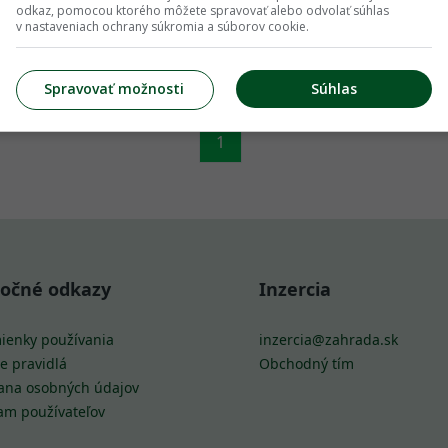
odkaz, pomocou ktorého môžete spravovať alebo odvolať súhlas
v nastaveniach ochrany súkromia a súborov cookie.
Spravovať možnosti
Súhlas
1
točné odkazy
Inzercia
ienky používania
inzercia@zahrada.sk
e pravidlá
Obchodný tím
ana osobných údajov
am používateľov