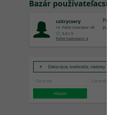
Bazár používateľa
csit
Podm
csitrycsery
Počet inzerátov: 48
Predáv
5.0 z 5
Počet hodnotení: 4
Dekorácie, kvetináče, nádoby
X
Hľadať