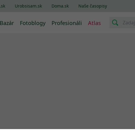
.sk
Urobsisam.sk
Doma.sk
Naše časopisy
Bazár
Fotoblogy
Profesionáli
Atlas