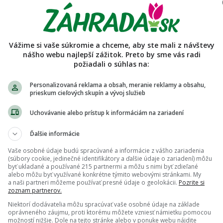
rycsery
ienky predaja používateľa
Vážime si vaše súkromie a chceme, aby ste mali z návštevy
ajúci nemá vyplnený popis a pravidlá.
nášho webu najlepší zážitok. Preto by sme vás radi
požiadali o súhlas na:
Personalizovaná reklama a obsah, meranie reklamy a obsahu,
prieskum cieľových skupín a vývoj služieb
Uchovávanie alebo prístup k informáciám na zariadení
Ďalšie informácie
Vaše osobné údaje budú spracúvané a informácie z vášho zariadenia
(súbory cookie, jedinečné identifikátory a ďalšie údaje o zariadení) môžu
byť ukladané a používané 215 partnermi a môžu s nimi byť zdieľané
alebo môžu byť využívané konkrétne týmito webovými stránkami. My
a naši partneri môžeme používať presné údaje o geolokácii.
Pozrite si
zoznam partnerov.
Niektorí dodávatelia môžu spracúvať vaše osobné údaje na základe
oprávneného záujmu, proti ktorému môžete vzniesť námietku pomocou
možností nižšie. Dole na tejto stránke alebo v ponuke webu nájdite