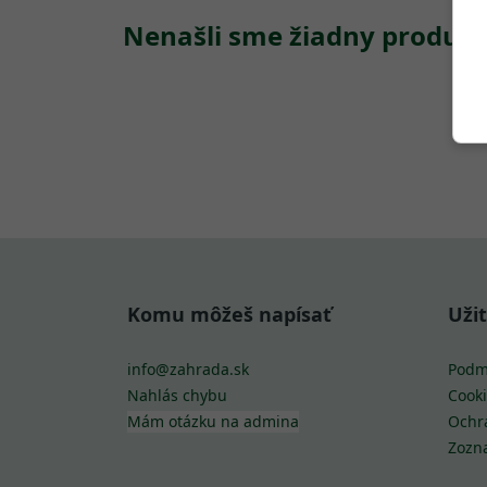
Nenašli sme žiadny produkt
Komu môžeš napísať
Uži
info@zahrada.sk
Podm
Nahlás chybu
Cooki
Mám otázku na admina
Ochr
Zozn