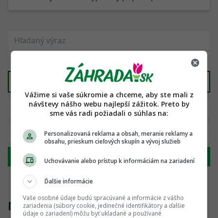
Stromy
X
Vážime si vaše súkromie a chceme, aby ste mali z
návštevy nášho webu najlepší zážitok. Preto by
sme vás radi požiadali o súhlas na:
Personalizovaná reklama a obsah, meranie reklamy a
obsahu, prieskum cieľových skupín a vývoj služieb
Hľadať
Uchovávanie alebo prístup k informáciám na zariadení
Ďalšie informácie
Vaše osobné údaje budú spracúvané a informácie z vášho
Nenašli sme žiadny produkt
zariadenia (súbory cookie, jedinečné identifikátory a ďalšie
údaje o zariadení) môžu byť ukladané a používané