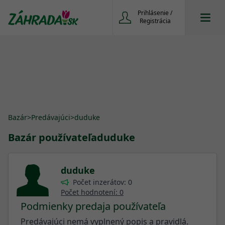
Prihlásenie /
Registrácia
Bazár
>
Predávajúci
>
duduke
Bazár používateľa
duduke
duduke
Počet inzerátov: 0
Počet hodnotení: 0
Podmienky predaja používateľa
Predávajúci nemá vyplnený popis a pravidlá.