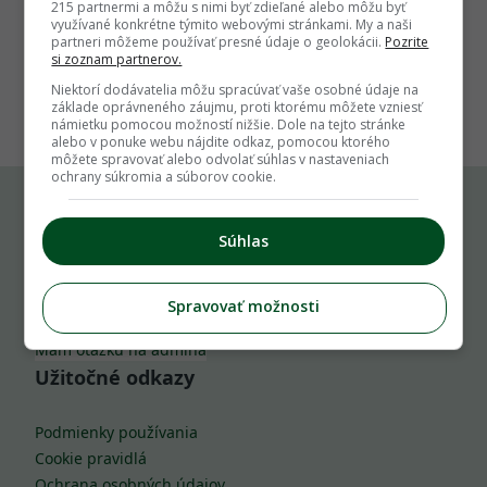
215 partnermi a môžu s nimi byť zdieľané alebo môžu byť
využívané konkrétne týmito webovými stránkami. My a naši
partneri môžeme používať presné údaje o geolokácii.
Pozrite
si zoznam partnerov.
1
Niektorí dodávatelia môžu spracúvať vaše osobné údaje na
základe oprávneného záujmu, proti ktorému môžete vzniesť
námietku pomocou možností nižšie. Dole na tejto stránke
alebo v ponuke webu nájdite odkaz, pomocou ktorého
môžete spravovať alebo odvolať súhlas v nastaveniach
ochrany súkromia a súborov cookie.
Komu môžeš napísať
Súhlas
info@zahrada.sk
Spravovať možnosti
Nahlás chybu
Mám otázku na admina
Užitočné odkazy
Podmienky používania
Cookie pravidlá
Ochrana osobných údajov