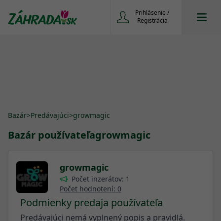
Prihlásenie /
Registrácia
Bazár
>
Predávajúci
>
growmagic
Bazár používateľa
growmagic
growmagic
Počet inzerátov: 1
Počet hodnotení: 0
Podmienky predaja používateľa
Predávajúci nemá vyplnený popis a pravidlá.