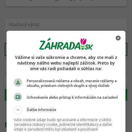
Čerpadlá, závlahy, studne
X
Vážime si vaše súkromie a chceme, aby ste mali z
návštevy nášho webu najlepší zážitok. Preto by
sme vás radi požiadali o súhlas na:
Personalizovaná reklama a obsah, meranie reklamy a
obsahu, prieskum cieľových skupín a vývoj služieb
Hľadať
Uchovávanie alebo prístup k informáciám na zariadení
Ďalšie informácie
Vaše osobné údaje budú spracúvané a informácie z vášho
Nenašli sme žiadny produkt
zariadenia (súbory cookie, jedinečné identifikátory a ďalšie
údaje o zariadení) môžu byť ukladané a používané