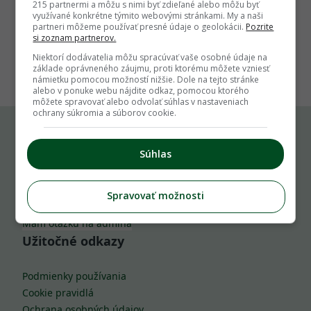
215 partnermi a môžu s nimi byť zdieľané alebo môžu byť
využívané konkrétne týmito webovými stránkami. My a naši
partneri môžeme používať presné údaje o geolokácii.
Pozrite
si zoznam partnerov.
1
Niektorí dodávatelia môžu spracúvať vaše osobné údaje na
základe oprávneného záujmu, proti ktorému môžete vzniesť
námietku pomocou možností nižšie. Dole na tejto stránke
alebo v ponuke webu nájdite odkaz, pomocou ktorého
môžete spravovať alebo odvolať súhlas v nastaveniach
ochrany súkromia a súborov cookie.
Komu môžeš napísať
Súhlas
info@zahrada.sk
Spravovať možnosti
Nahlás chybu
Mám otázku na admina
Užitočné odkazy
Podmienky používania
Cookie pravidlá
Ochrana osobných údajov