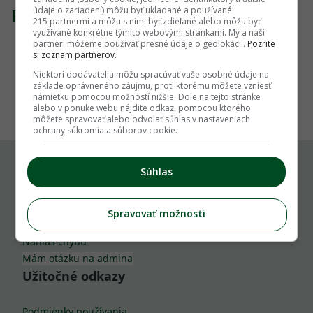
údaje o zariadení) môžu byť ukladané a používané
Nenašli sme žiadny produkt
215 partnermi a môžu s nimi byť zdieľané alebo môžu byť
využívané konkrétne týmito webovými stránkami. My a naši
partneri môžeme používať presné údaje o geolokácii.
Pozrite
si zoznam partnerov.
Niektorí dodávatelia môžu spracúvať vaše osobné údaje na
základe oprávneného záujmu, proti ktorému môžete vzniesť
1
námietku pomocou možností nižšie. Dole na tejto stránke
alebo v ponuke webu nájdite odkaz, pomocou ktorého
môžete spravovať alebo odvolať súhlas v nastaveniach
ochrany súkromia a súborov cookie.
Súhlas
Komu môžeš napísať
Spravovať možnosti
info@zahrada.sk
Nahlás chybu
Mám otázku na admina
Užitočné odkazy
Podmienky používania