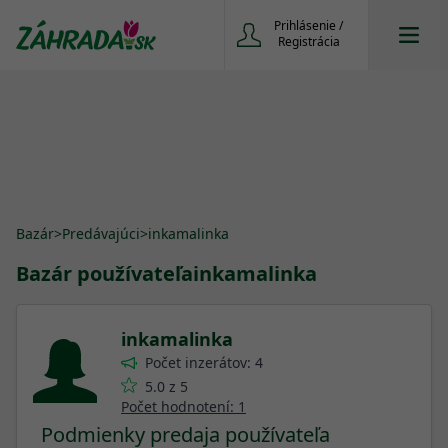
Prihlásenie /
Registrácia
Bazár
>
Predávajúci
>
inkamalinka
Bazár používateľa
inkamalinka
inkamalinka
Počet inzerátov: 4
5.0 z 5
Počet hodnotení: 1
Podmienky predaja používateľa