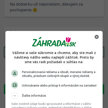
Na dobierku už neposielam, ďakujem za
pochopenie 🙂
Dekorácie, kvetináče, nádoby
X
Vážime si vaše súkromie a chceme, aby ste mali z
návštevy nášho webu najlepší zážitok. Preto by
sme vás radi požiadali o súhlas na:
Personalizovaná reklama a obsah, meranie reklamy a
obsahu, prieskum cieľových skupín a vývoj služieb
Uchovávanie alebo prístup k informáciám na zariadení
Hľadať
Ďalšie informácie
Vaše osobné údaje budú spracúvané a informácie z vášho
zariadenia (súbory cookie, jedinečné identifikátory a ďalšie