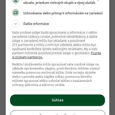
obsahu, prieskum cieľových skupín a vývoj služieb
748
Uchovávanie alebo prístup k informáciám na zariadení
Ďalšie informácie
Vaše osobné údaje budú spracúvané a informácie z vášho
zariadenia (súbory cookie, jedinečné identifikátory a ďalšie
údaje o zariadení) môžu byť ukladané a používané
215 partnermi a môžu s nimi byť zdieľané alebo môžu byť
05.12.2023
POUŽITÝ TOVAR
využívané konkrétne týmito webovými stránkami. My a naši
partneri môžeme používať presné údaje o geolokácii.
Pozrite
Predám resp. vymením za iné izbové rastlinky
si zoznam partnerov.
(aj odrezky)
Niektorí dodávatelia môžu spracúvať vaše osobné údaje na
základe oprávneného záujmu, proti ktorému môžete vzniesť
2.00 €
námietku pomocou možností nižšie. Dole na tejto stránke
alebo v ponuke webu nájdite odkaz, pomocou ktorého
môžete spravovať alebo odvolať súhlas v nastaveniach
izbove_rastliny
ochrany súkromia a súborov cookie.
Súhlas
1