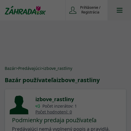
Prihlásenie /
Registrácia
Bazár
>
Predávajúci
>
izbove_rastliny
Bazár používateľa
izbove_rastliny
izbove_rastliny
Počet inzerátov: 1
Počet hodnotení: 0
Podmienky predaja používateľa
Predávajúci nemá vyplnený popis a pravidlá.