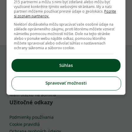
215 partnermi a môžu s nimi byť zdieľané alebo môžu byť
využívané konkrétne týmito webovými stránkami. My a naši
partneri môžeme používať presné údaje o geolokácii.
Pozrite
si zoznam partnerov.
1
Niektorí dodávatelia môžu spracúvať vaše osobné údaje na
základe oprávneného záujmu, proti ktorému môžete vzniesť
námietku pomocou možností nižšie. Dole na tejto stránke
alebo v ponuke webu nájdite odkaz, pomocou ktorého
môžete spravovať alebo odvolať súhlas v nastaveniach
ochrany súkromia a súborov cookie.
Komu môžeš napísať
Súhlas
info@zahrada.sk
Spravovať možnosti
Nahlás chybu
Mám otázku na admina
Užitočné odkazy
Podmienky používania
Cookie pravidlá
Ochrana osobných údajov