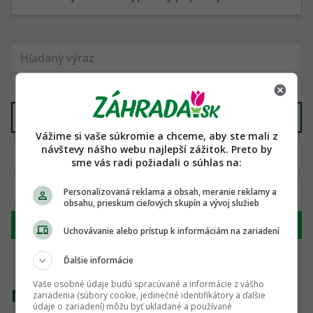
Všetko ostatné
X
Vážime si vaše súkromie a chceme, aby ste mali z
návštevy nášho webu najlepší zážitok. Preto by
sme vás radi požiadali o súhlas na:
Personalizovaná reklama a obsah, meranie reklamy a
obsahu, prieskum cieľových skupín a vývoj služieb
Hľadať
Uchovávanie alebo prístup k informáciám na zariadení
Ďalšie informácie
Vaše osobné údaje budú spracúvané a informácie z vášho
Nenašli sme žiadny produkt
zariadenia (súbory cookie, jedinečné identifikátory a ďalšie
údaje o zariadení) môžu byť ukladané a používané