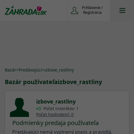
Prihlásenie /
Registrácia
Bazár
>
Predávajúci
>
izbove_rastliny
Bazár používateľa
izbove_rastliny
izbove_rastliny
Počet inzerátov: 1
Počet hodnotení: 0
Podmienky predaja používateľa
Predávajúci nemá vyplnený popis a pravidlá.