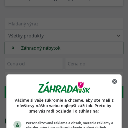
Záhradný nábytok
X
Hľadať
Vážime si vaše súkromie a chceme, aby ste mali z
návštevy nášho webu najlepší zážitok. Preto by
sme vás radi požiadali o súhlas na:
Našli sme 1 produkt
Personalizovaná reklama a obsah, meranie reklamy a
obsahu, prieskum cieľových skupín a vývoj služieb