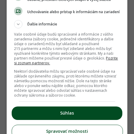
1676
Uchovávanie alebo prístup k informáciám na zariadení
Ďalšie informácie
Vaše osobné údaje budú spracúvané a informácie z vášho
zariadenia (súbory cookie, jedinečné identifikátory a ďalšie
údaje o zariadení) môžu byť ukladané a používané
215 partnermi a môžu s nimi byť zdieľané alebo môžu byť
05.12.2023
POUŽITÝ TOVAR
využívané konkrétne týmito webovými stránkami. My a naši
partneri môžeme používať presné údaje o geolokácii.
Pozrite
Málo používaný nábytok
si zoznam partnerov.
Niektorí dodávatelia môžu spracúvať vaše osobné údaje na
150.00 €
základe oprávneného záujmu, proti ktorému môžete vzniesť
námietku pomocou možností nižšie. Dole na tejto stránke
alebo v ponuke webu nájdite odkaz, pomocou ktorého
jela_zimmer
môžete spravovať alebo odvolať súhlas v nastaveniach
ochrany súkromia a súborov cookie.
Súhlas
1
Spravovať možnosti