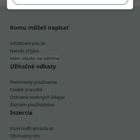
Komu môžeš napísať
info@zahrada.sk
Nahlás chybu
Mám otázku na admina
Užitočné odkazy
Podmienky používania
Cookie pravidlá
Ochrana osobných údajov
Zoznam používateľov
Inzercia
inzercia@zahrada.sk
Obchodný tím