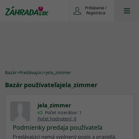
Prihlásenie /
Registrácia
Bazár
>
Predávajúci
>
jela_zimmer
Bazár používateľa
jela_zimmer
jela_zimmer
Počet inzerátov: 1
Počet hodnotení: 0
Podmienky predaja používateľa
Predávajúci nemá vyplnený popis a pravidlá.