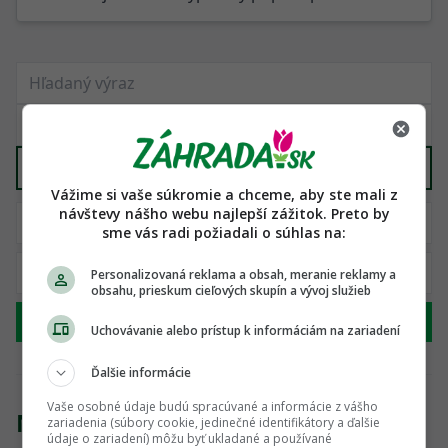
Záhrada
X
Vážime si vaše súkromie a chceme, aby ste mali z
návštevy nášho webu najlepší zážitok. Preto by
sme vás radi požiadali o súhlas na:
Personalizovaná reklama a obsah, meranie reklamy a
obsahu, prieskum cieľových skupín a vývoj služieb
Hľadať
Uchovávanie alebo prístup k informáciám na zariadení
Ďalšie informácie
Vaše osobné údaje budú spracúvané a informácie z vášho
Nenašli sme žiadny produkt
zariadenia (súbory cookie, jedinečné identifikátory a ďalšie
údaje o zariadení) môžu byť ukladané a používané