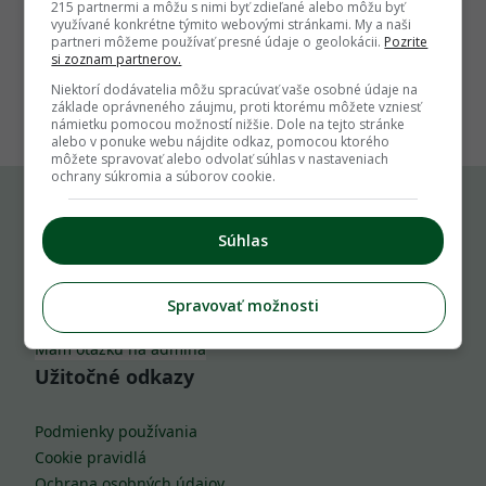
215 partnermi a môžu s nimi byť zdieľané alebo môžu byť
využívané konkrétne týmito webovými stránkami. My a naši
partneri môžeme používať presné údaje o geolokácii.
Pozrite
si zoznam partnerov.
1
Niektorí dodávatelia môžu spracúvať vaše osobné údaje na
základe oprávneného záujmu, proti ktorému môžete vzniesť
námietku pomocou možností nižšie. Dole na tejto stránke
alebo v ponuke webu nájdite odkaz, pomocou ktorého
môžete spravovať alebo odvolať súhlas v nastaveniach
ochrany súkromia a súborov cookie.
Komu môžeš napísať
Súhlas
info@zahrada.sk
Spravovať možnosti
Nahlás chybu
Mám otázku na admina
Užitočné odkazy
Podmienky používania
Cookie pravidlá
Ochrana osobných údajov