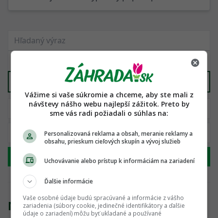
Stavebný materiál
X
Vážime si vaše súkromie a chceme, aby ste mali z
návštevy nášho webu najlepší zážitok. Preto by
sme vás radi požiadali o súhlas na:
Personalizovaná reklama a obsah, meranie reklamy a
obsahu, prieskum cieľových skupín a vývoj služieb
Hľadať
Uchovávanie alebo prístup k informáciám na zariadení
Ďalšie informácie
Vaše osobné údaje budú spracúvané a informácie z vášho
Nenašli sme žiadny produkt
zariadenia (súbory cookie, jedinečné identifikátory a ďalšie
údaje o zariadení) môžu byť ukladané a používané