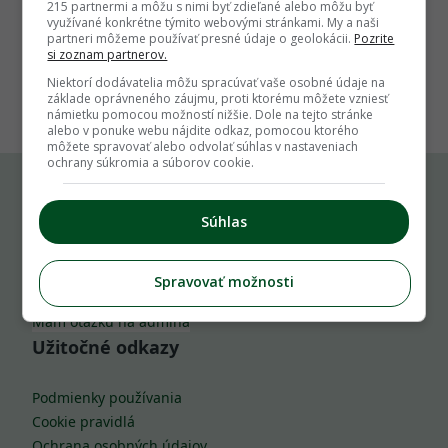
215 partnermi a môžu s nimi byť zdieľané alebo môžu byť
využívané konkrétne týmito webovými stránkami. My a naši
partneri môžeme používať presné údaje o geolokácii.
Pozrite
si zoznam partnerov.
1
Niektorí dodávatelia môžu spracúvať vaše osobné údaje na
základe oprávneného záujmu, proti ktorému môžete vzniesť
námietku pomocou možností nižšie. Dole na tejto stránke
alebo v ponuke webu nájdite odkaz, pomocou ktorého
môžete spravovať alebo odvolať súhlas v nastaveniach
ochrany súkromia a súborov cookie.
Komu môžeš napísať
Súhlas
info@zahrada.sk
Spravovať možnosti
Nahlás chybu
Mám otázku na admina
Užitočné odkazy
Podmienky používania
Cookie pravidlá
Ochrana osobných údajov