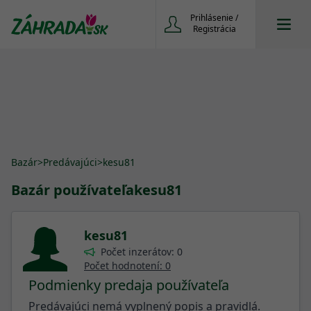
Prihlásenie /
Registrácia
Bazár
>
Predávajúci
>
kesu81
Bazár používateľa
kesu81
kesu81
Počet inzerátov: 0
Počet hodnotení: 0
Podmienky predaja používateľa
Predávajúci nemá vyplnený popis a pravidlá.