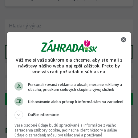
Dekorácie, kvetináče, nádoby
X
Vážime si vaše súkromie a chceme, aby ste mali z
návštevy nášho webu najlepší zážitok. Preto by
sme vás radi požiadali o súhlas na:
Personalizovaná reklama a obsah, meranie reklamy a
obsahu, prieskum cieľových skupín a vývoj služieb
Hľadať
Uchovávanie alebo prístup k informáciám na zariadení
Ďalšie informácie
Vaše osobné údaje budú spracúvané a informácie z vášho
Nenašli sme žiadny produkt
zariadenia (súbory cookie, jedinečné identifikátory a ďalšie
údaje o zariadení) môžu byť ukladané a používané