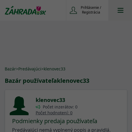
Prihlásenie /
Registrácia
Bazár
>
Predávajúci
>
klenovec33
Bazár používateľa
klenovec33
klenovec33
Počet inzerátov: 0
Počet hodnotení: 0
Podmienky predaja používateľa
Predávajúci nemá vyplnený popis a pravidlá.