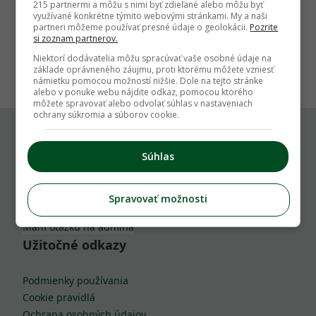
215 partnermi a môžu s nimi byť zdieľané alebo môžu byť
využívané konkrétne týmito webovými stránkami. My a naši
partneri môžeme používať presné údaje o geolokácii.
Pozrite
si zoznam partnerov.
1
Niektorí dodávatelia môžu spracúvať vaše osobné údaje na
základe oprávneného záujmu, proti ktorému môžete vzniesť
námietku pomocou možností nižšie. Dole na tejto stránke
alebo v ponuke webu nájdite odkaz, pomocou ktorého
môžete spravovať alebo odvolať súhlas v nastaveniach
ochrany súkromia a súborov cookie.
Komu môžeš napísať
Súhlas
info@zahrada.sk
Spravovať možnosti
Nahlás chybu
Mám otázku na admina
Užitočné odkazy
Podmienky používania
Cookie pravidlá
Ochrana osobných údajov