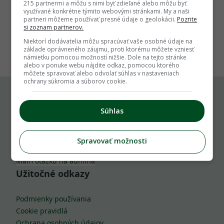
215 partnermi a môžu s nimi byť zdieľané alebo môžu byť
využívané konkrétne týmito webovými stránkami. My a naši
partneri môžeme používať presné údaje o geolokácii.
Pozrite
si zoznam partnerov.
1
Niektorí dodávatelia môžu spracúvať vaše osobné údaje na
základe oprávneného záujmu, proti ktorému môžete vzniesť
námietku pomocou možností nižšie. Dole na tejto stránke
alebo v ponuke webu nájdite odkaz, pomocou ktorého
môžete spravovať alebo odvolať súhlas v nastaveniach
ochrany súkromia a súborov cookie.
Komu môžeš napísať
Súhlas
info@zahrada.sk
Spravovať možnosti
Nahlás chybu
Mám otázku na admina
Užitočné odkazy
Podmienky používania
Cookie pravidlá
Ochrana osobných údajov