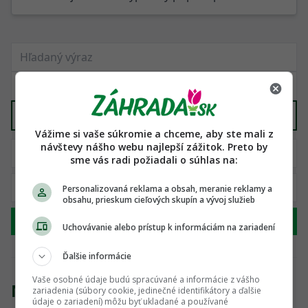
Pozemky, záhrady
X
Vážime si vaše súkromie a chceme, aby ste mali z
návštevy nášho webu najlepší zážitok. Preto by
sme vás radi požiadali o súhlas na:
Personalizovaná reklama a obsah, meranie reklamy a
obsahu, prieskum cieľových skupín a vývoj služieb
Hľadať
Uchovávanie alebo prístup k informáciám na zariadení
Ďalšie informácie
Vaše osobné údaje budú spracúvané a informácie z vášho
Nenašli sme žiadny produkt
zariadenia (súbory cookie, jedinečné identifikátory a ďalšie
údaje o zariadení) môžu byť ukladané a používané