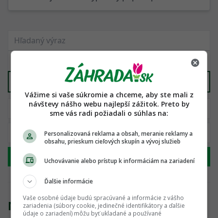
Bazény a príslušenstvo
X
Vážime si vaše súkromie a chceme, aby ste mali z
návštevy nášho webu najlepší zážitok. Preto by
sme vás radi požiadali o súhlas na:
Personalizovaná reklama a obsah, meranie reklamy a
obsahu, prieskum cieľových skupín a vývoj služieb
Hľadať
Uchovávanie alebo prístup k informáciám na zariadení
Ďalšie informácie
Vaše osobné údaje budú spracúvané a informácie z vášho
Nenašli sme žiadny produkt
zariadenia (súbory cookie, jedinečné identifikátory a ďalšie
údaje o zariadení) môžu byť ukladané a používané