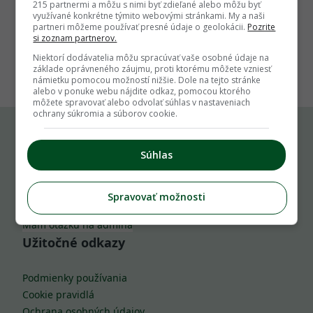
215 partnermi a môžu s nimi byť zdieľané alebo môžu byť
využívané konkrétne týmito webovými stránkami. My a naši
partneri môžeme používať presné údaje o geolokácii.
Pozrite
si zoznam partnerov.
1
Niektorí dodávatelia môžu spracúvať vaše osobné údaje na
základe oprávneného záujmu, proti ktorému môžete vzniesť
námietku pomocou možností nižšie. Dole na tejto stránke
alebo v ponuke webu nájdite odkaz, pomocou ktorého
môžete spravovať alebo odvolať súhlas v nastaveniach
ochrany súkromia a súborov cookie.
Komu môžeš napísať
Súhlas
info@zahrada.sk
Spravovať možnosti
Nahlás chybu
Mám otázku na admina
Užitočné odkazy
Podmienky používania
Cookie pravidlá
Ochrana osobných údajov