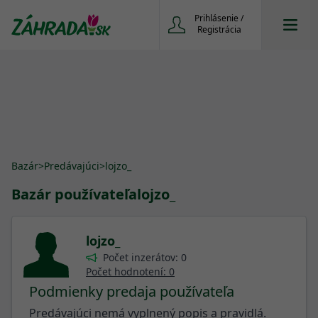
Prihlásenie /
Registrácia
Bazár
>
Predávajúci
>
lojzo_
Bazár používateľa
lojzo_
lojzo_
Počet inzerátov: 0
Počet hodnotení: 0
Podmienky predaja používateľa
Predávajúci nemá vyplnený popis a pravidlá.